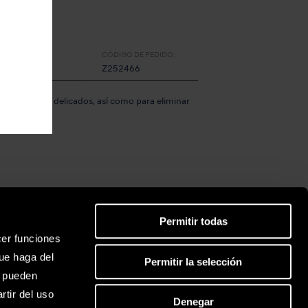
CÓDIGO DE PEDIDO:
Z252466
lizar ajustes delicados, así como para eliminar
Permitir todas
CÓDIGO DE PEDIDO:
cer funciones
Z252467
ue haga del
Permitir la selección
s pueden
lizar ajustes delicados, así como para eliminar
tir del uso
Denegar