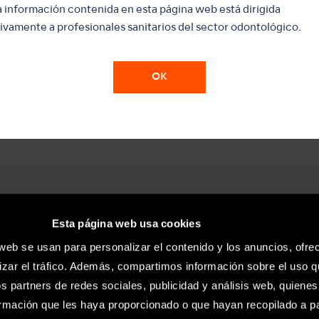
a información contenida en esta página web está dirigida
ivamente a profesionales sanitarios del sector odontológico.
MODELO:
S66D
OK
La forma esférica de estas puntas las hace aptas para rea
caries en las zonas cervical e interproximal.
• Recubierta de diamante
Esta página web usa cookies
MODELO:
 web se usan para personalizar el contenido y los anuncios, ofre
S67D
izar el tráfico. Además, compartimos información sobre el uso q
os partners de redes sociales, publicidad y análisis web, quiene
La forma esférica de estas puntas las hace aptas para rea
rmación que les haya proporcionado o que hayan recopilado a par
caries en las zonas cervical e interproximal.
• Recubierta de diamante