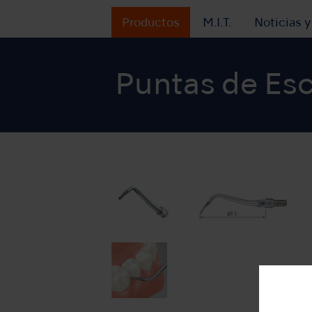
Productos
M.I.T.
Noticias 
Puntas de Es
INICIO
Productos
ORAL HYGIENE
Pu