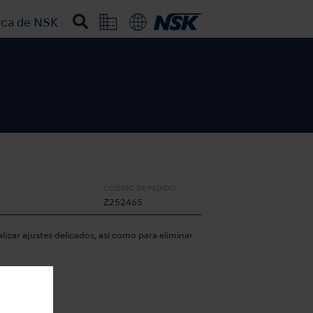
rca de NSK
nimas)
CÓDIGO DE PEDIDO:
Z252465
lizar ajustes delicados, así como para eliminar