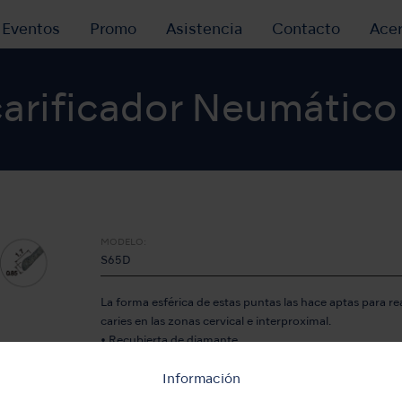
y Eventos
Promo
Asistencia
Contacto
Ace
carificador Neumático
ntas de Escarificador Neumático
Restauración (Para Intervenciones Mí
MODELO:
S65D
La forma esférica de estas puntas las hace aptas para rea
caries en las zonas cervical e interproximal.
• Recubierta de diamante
Información