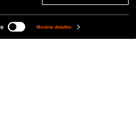
ng
Mostrar detalles
CÓDIGO DE PEDIDO:
Z252468
lizar ajustes delicados, así como para eliminar