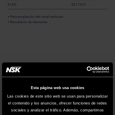
E15D
Z217319
• Para ampliación del canal radicular
• Recubierto de diamante
Esta página web usa cookies
MODELO:
CÓDIGO DE PEDIDO:
Las cookies de este sitio web se usan para personalizar
E11
Z217031
el contenido y los anuncios, ofrecer funciones de redes
sociales y analizar el tráfico. Además, compartimos
• Soporte angulado en 120º para limas U