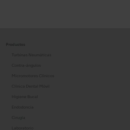
Productos
Turbinas Neumáticas
Contra-ángulos
Micromotores Clínicos
Clínica Dental Móvil
Higiene Bucal
Endodoncia
Cirugía
Laboratorio