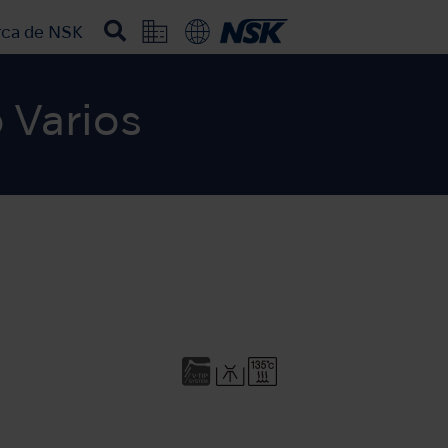
rca de NSK
 Varios