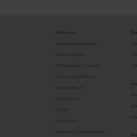
Productos
Br
Turbinas Neumáticas
Cre
Contra-ángulos
Too
Micromotores Clínicos
NS
Clínica Dental Móvil
No
Higiene Bucal
No
Endodoncia
Ev
Cirugía
Ga
Laboratorio
Higiene y Mantenimiento
Pr