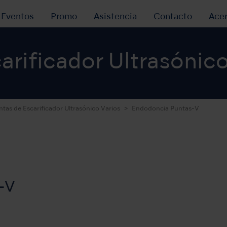
y Eventos
Promo
Asistencia
Contacto
Ace
arificador Ultrasónico
ntas de Escarificador Ultrasónico Varios
Endodoncia Puntas-V
-V