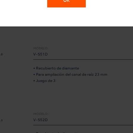
OK
• Para limpieza del canal de raíz 32 mm
• Juego de 3
MODELO:
V-S51D
• Recubierto de diamante
• Para ampliación del canal de raíz 23 mm
• Juego de 3
MODELO:
V-S52D