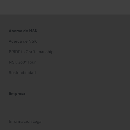
Acerca de NSK
Acerca de NSK
PRIDE in Craftsmanship
NSK 360° Tour
Sostenibilidad
Empresa
Información Legal