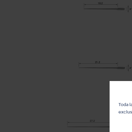
Toda l
exclus