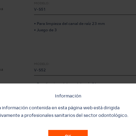
MODELO:
V-S51
• Para limpieza del canal de raíz 23 mm
• Juego de 3
MODELO:
V-S52
• Para limpieza del canal de raíz 26 mm
• Juego de 3
Información
a información contenida en esta página web está dirigida
ivamente a profesionales sanitarios del sector odontológico.
MODELO:
V-S53