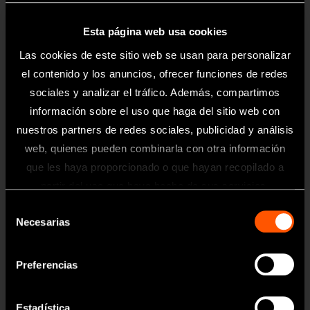
Productos
Esta página web usa cookies
Turbinas Neumáticas
Las cookies de este sitio web se usan para personalizar
Contra-ángulos
el contenido y los anuncios, ofrecer funciones de redes
Micromotores Clínicos
sociales y analizar el tráfico. Además, compartimos
Clínica Dental Móvil
información sobre el uso que haga del sitio web con
nuestros partners de redes sociales, publicidad y análisis
Higiene Bucal
web, quienes pueden combinarla con otra información
Endodoncia
que les haya proporcionado o que hayan recopilado a
Cirugía
Información
partir del uso que haya hecho de sus servicios.
Selección
Laboratorio
Toda la información contenida en esta
Necesarias
de
página web está dirigida exclusivamente
Higiene y Mantenimiento
a profesionales sanitarios del sector
consentimiento
odontológico.
Preferencias
Brand
Create it
Estadística
OK