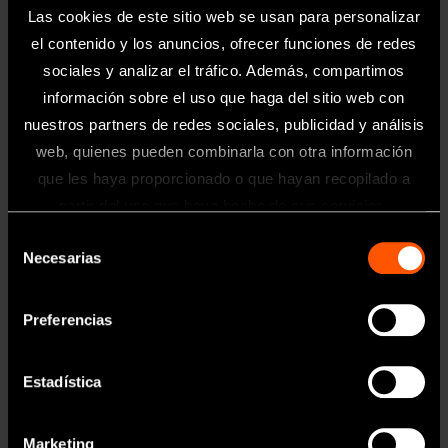
Las cookies de este sitio web se usan para personalizar
el contenido y los anuncios, ofrecer funciones de redes
sociales y analizar el tráfico. Además, compartimos
información sobre el uso que haga del sitio web con
nuestros partners de redes sociales, publicidad y análisis
web, quienes pueden combinarla con otra información
que les haya proporcionado o que hayan recopilado a
Información
partir del uso que haya hecho de sus servicios.
Selección
Toda la información contenida en esta
Necesarias
de
página web está dirigida exclusivamente
a profesionales sanitarios del sector
consentimiento
odontológico.
Preferencias
MODELO:
CÓDIGO DE PEDIDO:
P21L
Z217421
Estadística
OK
MODELO:
CÓDIGO DE PEDIDO:
P21L-E
Z291421
Marketing