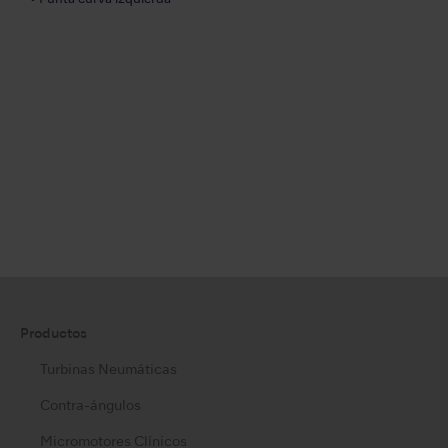
• Punta curva izquierda
Productos
Turbinas Neumáticas
Contra-ángulos
Micromotores Clínicos