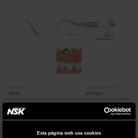
MODELO:
CÓDIGO DE PEDIDO:
P21R
Z217422
MODELO:
CÓDIGO DE PEDIDO:
P21R-E
Z291422
• Eliminación de la placa bacteriana a nivel gingival
• Punta curva derecha
Esta página web usa cookies