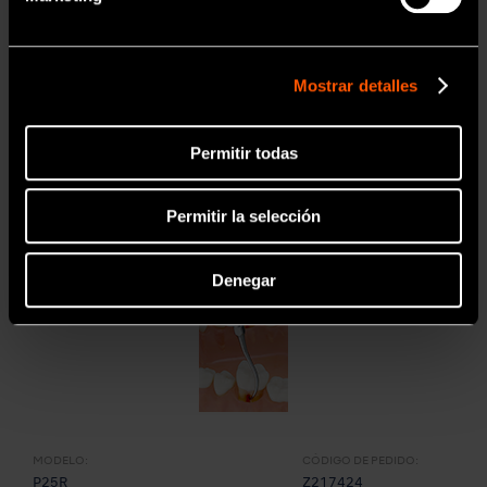
• Eliminación de la placa bacteriana a nivel gingival
• Punta curva izquierda
Mostrar detalles
Permitir todas
Permitir la selección
Denegar
MODELO:
CÓDIGO DE PEDIDO:
P25R
Z217424