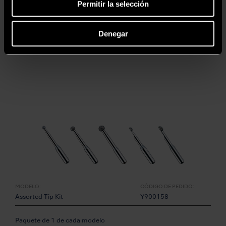
Permitir la selección
• Para Terminación / Corte / Pulido
• Grado Superfino
Denegar
• Recubierto de diamante
• Juego de 3
MODELO:
CÓDIGO DE PEDIDO:
Assorted Tip Kit
Y900158
Paquete de 1 de cada modelo