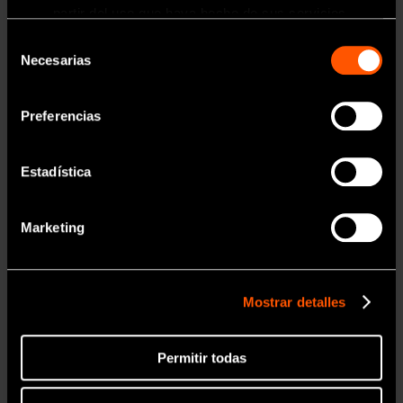
Información
partir del uso que haya hecho de sus servicios.
MODELO:
CÓDIGO DE PEDIDO:
Selección
V-G78
Y900166
Toda la información contenida en esta
Necesarias
de
página web está dirigida exclusivamente
• Para Terminación / Corte / Pulido
a profesionales sanitarios del sector
consentimiento
• Grado Fino
odontológico.
Preferencias
• Recubierto de diamante
• Juego de 3
Estadística
OK
Marketing
Mostrar detalles
Permitir todas
MODELO:
CÓDIGO DE PEDIDO:
V-G79
Y900167