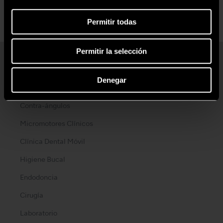
Permitir todas
Permitir la selección
Productos
Denegar
Turbinas Neumáticas
Contra-ángulos
Micromotores Clínicos
Clínica Dental Móvil
Higiene Bucal
Endodoncia
Cirugía
Laboratorio