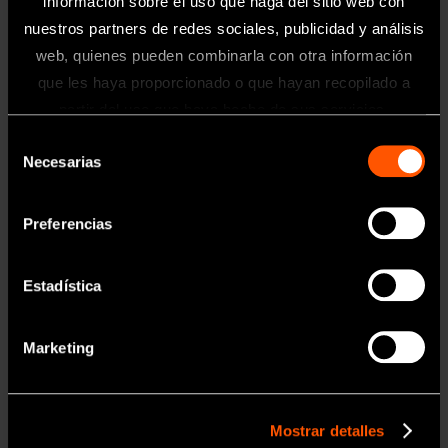
información sobre el uso que haga del sitio web con
nuestros partners de redes sociales, publicidad y análisis
web, quienes pueden combinarla con otra información
que les haya proporcionado o que hayan recopilado a
Información
partir del uso que haya hecho de sus servicios.
Selección
Toda la información contenida en esta
Necesarias
de
página web está dirigida exclusivamente
MODELO:
CÓDIGO DE PEDIDO:
a profesionales sanitarios del sector
consentimiento
Retro Kit
Y900149
odontológico.
Preferencias
• E30RD, E30LD, E31D, E32D : 1 pieza cada uno
• Soporte para Puntas : 1 pieza
Estadística
OK
Marketing
Mostrar detalles