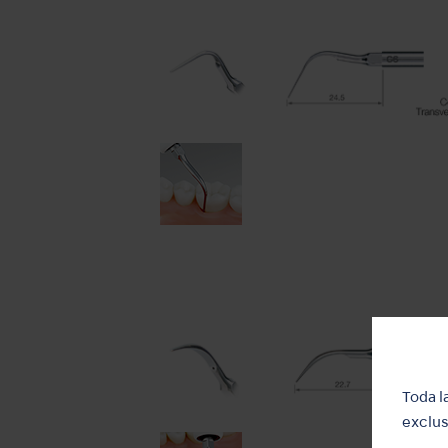
Toda l
exclus