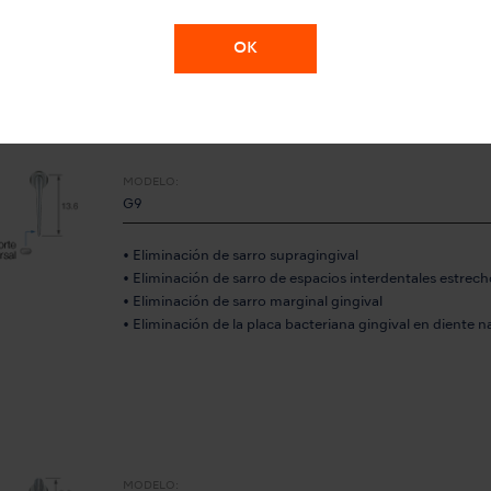
• Eliminación de sarro marginal gingival
OK
MODELO:
G9
• Eliminación de sarro supragingival
• Eliminación de sarro de espacios interdentales estrech
• Eliminación de sarro marginal gingival
• Eliminación de la placa bacteriana gingival en diente n
MODELO: