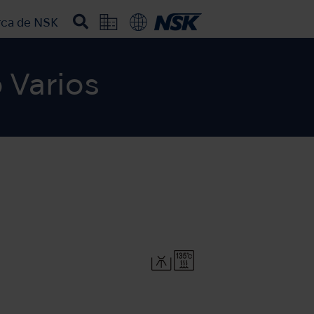
rca de NSK
 Varios