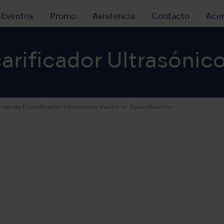
y Eventos
Promo
Asistencia
Contacto
Ace
arificador Ultrasónico
ntas de Escarificador Ultrasónico Varios
Escarificación