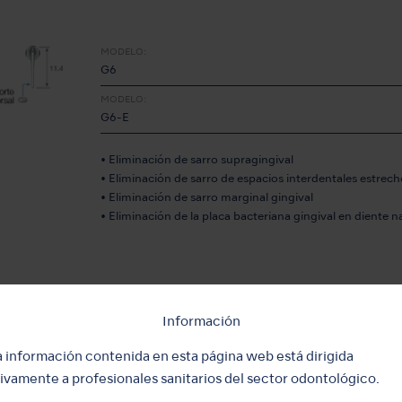
MODELO:
G6
MODELO:
G6-E
• Eliminación de sarro supragingival
• Eliminación de sarro de espacios interdentales estrech
• Eliminación de sarro marginal gingival
• Eliminación de la placa bacteriana gingival en diente n
MODELO:
Información
G8
a información contenida en esta página web está dirigida
• Eliminación de sarro supragingival
ivamente a profesionales sanitarios del sector odontológico.
• Eliminación de sarro de espacios interdentales estrech