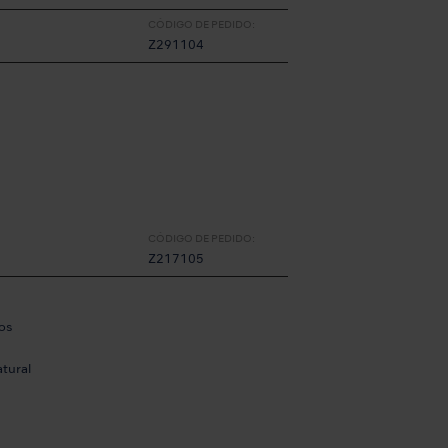
CÓDIGO DE PEDIDO:
Z291104
CÓDIGO DE PEDIDO:
Z217105
os
atural