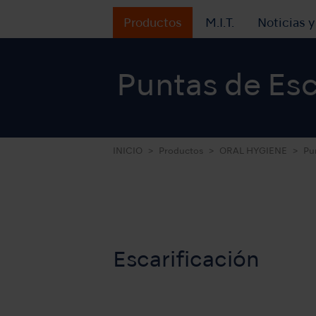
Productos
M.I.T.
Noticias 
Puntas de Esc
INICIO
Productos
ORAL HYGIENE
Pu
Escarificación