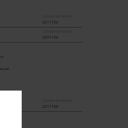
CÓDIGO DE PEDIDO:
Z217106
CÓDIGO DE PEDIDO:
Z291106
os
atural
CÓDIGO DE PEDIDO:
Z217108
os