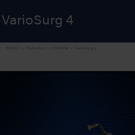
VarioSurg 4
INICIO
Productos
CIRUGÍA
VarioSurg 4