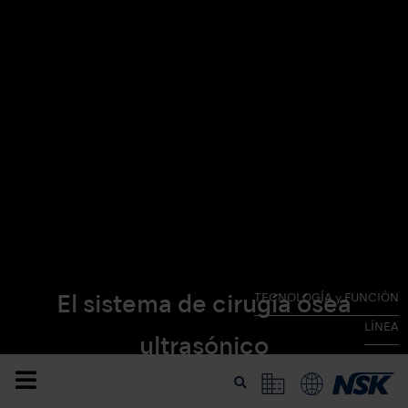
TECNOLOGÍA y FUNCIÓN
El sistema de cirugía ósea
LÍNEA
ultrasónico
imprescindible para los