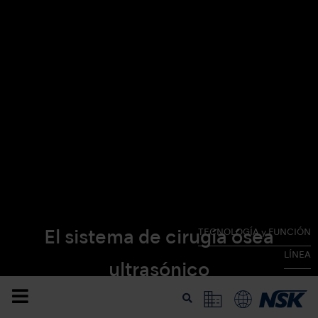
TECNOLOGÍA y FUNCIÓN
El sistema de cirugía ósea
LÍNEA
ultrasónico
imprescindible para los