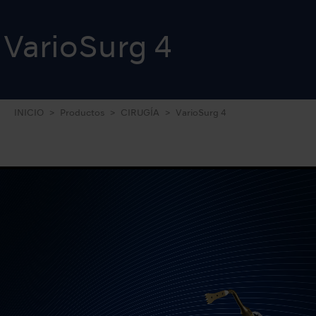
VarioSurg 4
INICIO
Productos
CIRUGÍA
VarioSurg 4