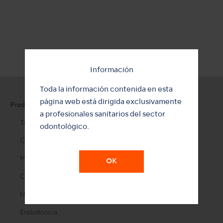
Información
Toda la información contenida en esta
página web está dirigida exclusivamente
Productos
a profesionales sanitarios del sector
Turbinas Neumáticas
odontológico.
Contra-ángulos
Micromotores Clínicos
OK
Clínica Dental Móvil
Higiene Bucal
Endodoncia