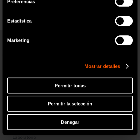
odontológico.
Preferencias
Estadística
OK
Marketing
Productos
Turbinas Neumáticas
Mostrar detalles
Contra-ángulos
Micromotores Clínicos
Permitir todas
Clínica Dental Móvil
Permitir la selección
Higiene Bucal
Endodoncia
Denegar
Cirugía
Laboratorio