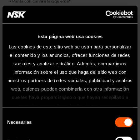
• Punta con curva a la izquierda*
• 0,7 mm de grosor
* La dirección del ángulo de la punta viene definida por la vista
anterior de la punta.
Esta página web usa cookies
Las cookies de este sitio web se usan para personalizar
el contenido y los anuncios, ofrecer funciones de redes
sociales y analizar el tráfico. Además, compartimos
información sobre el uso que haga del sitio web con
nuestros partners de redes sociales, publicidad y análisis
web, quienes pueden combinarla con otra información
Extracción
que les haya proporcionado o que hayan recopilado a
Información
partir del uso que haya hecho de sus servicios.
Selección
Toda la información contenida en esta
Necesarias
de
página web está dirigida exclusivamente
a profesionales sanitarios del sector
consentimiento