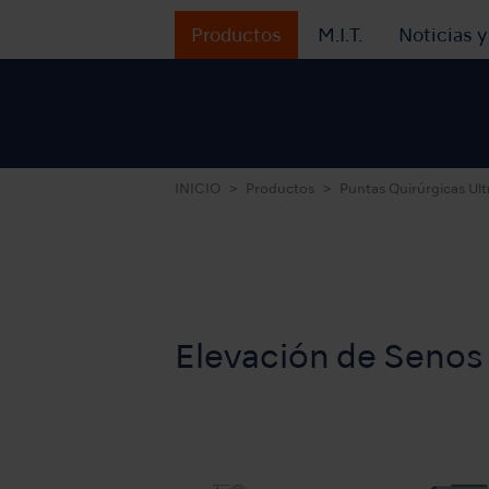
Productos
M.I.T.
Noticias 
INICIO
Productos
Puntas Quirúrgicas Ult
Elevación de Senos