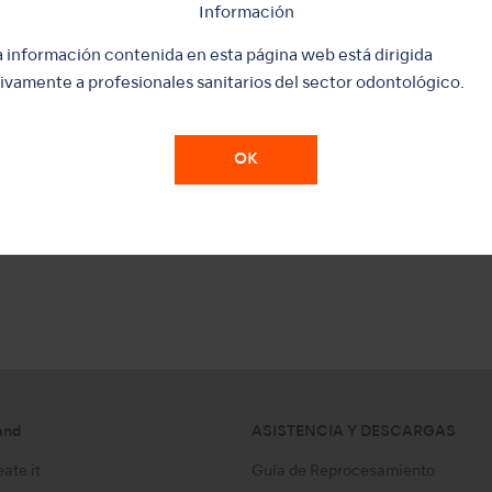
Información
a información contenida en esta página web está dirigida
ivamente a profesionales sanitarios del sector odontológico.
 seno
OK
and
ASISTENCIA Y DESCARGAS
ate it
Guía de Reprocesamiento