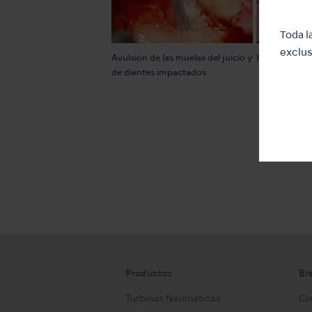
Toda l
exclus
Avulsión de las muelas del juicio y
Injerto en el
de dientes impactados
Productos
Br
Turbinas Neumáticas
Cre