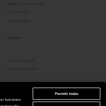
PRIDE in Craftsmanship
NSK 360° Tour
Sostenibilidad
Empresa
Información Legal
Política de Cookies
Permitir todas
cer funciones
ue haga del