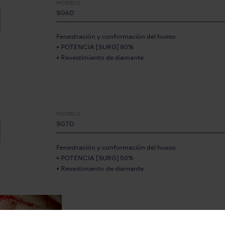
MODELO:
SG6D
Fenestración y conformación del hueso.
• POTENCIA [SURG] 80%
• Revestimiento de diamante
MODELO:
SG7D
Fenestración y conformación del hueso.
• POTENCIA [SURG] 50%
• Revestimiento de diamante