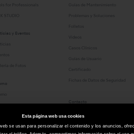
ls for Professionals
Guías de Mantenimiento
K STUDIO
Problemas y Soluciones
Folletos
ticias y Eventos
Videos
ticias
Casos Clínicos
entos
Guías de Usuario
lería de Fotos
Certificado
Fichas de Datos de Seguridad
omo
omo
Contacto
Lista de Contactos
Esta página web usa cookies
 web se usan para personalizar el contenido y los anuncios, ofre
izar el tráfico. Además, compartimos información sobre el uso q