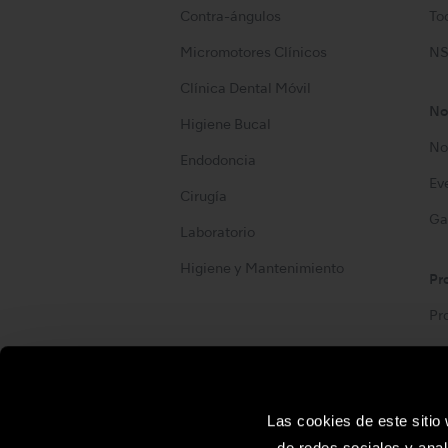
Contra-ángulos
Too
Micromotores Clínicos
NS
Clínica Dental Móvil
No
Higiene Bucal
No
Endodoncia
Ev
Cirugía
Ga
Laboratorio
Higiene y Mantenimiento
Pr
Pr
Site Map
Las cookies de este sitio
de redes sociales y anal