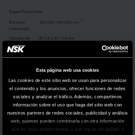
Especificaciones
-1
Rotación
350.000-450.000 min
(velocidad)
Tamaño del
Ø11,2 x Al 13,4 mm
Cabezal
Spray de agua
Spray Simple
Material del
Acero inoxidable
Esta página web usa cookies
cuerpo
Las cookies de este sitio web se usan para personalizar
el contenido y los anuncios, ofrecer funciones de redes
Características
sociales y analizar el tráfico. Además, compartimos
Rodamientos de Cerámica
Sistema de Cabezal Limpio
información sobre el uso que haga del sitio web con
Portafresas Push Botton
Cartucho Reemplazable
nuestros partners de redes sociales, publicidad y análisis
web, quienes pueden combinarla con otra información
que les haya proporcionado o que hayan recopilado a