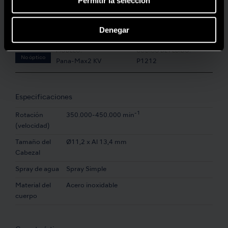
Permitir la selección
Denegar
MODELO:
CÓDIGO DE PEDIDO:
No óptico
Pana-Max2 KV
P1212
Especificaciones
-1
Rotación
350.000-450.000 min
(velocidad)
Tamaño del
Ø11,2 x Al 13,4 mm
Cabezal
Spray de agua
Spray Simple
Material del
Acero inoxidable
cuerpo