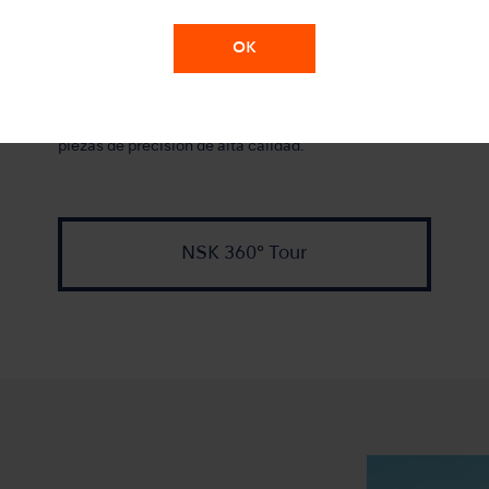
ales y
algunos días festivos). Permite la producción interna
de produ
un atrio
de todos los procesos, desde el corte de las materias
OK
ersonas
primas en barra en un torno CNC seguido del centro
tes. RD1
de mecanizado, el rectificado CNC, el tratamiento
térmico y el tratamiento de superficies, lo que
garantiza una producción estable y eficiente de
piezas de precisión de alta calidad.
NSK 360° Tour