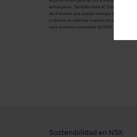
exposiciones para recibir a visitantes nacion
extranjeros. También está el "Center Court", 
de 4 niveles que puede albergar hasta 600 p
y ofrecer la máxima inspiración a los visitan
será el centro innovador de NSK.
Sostenibilidad en NSK