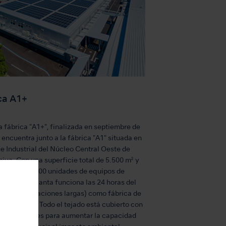
ca A1+
 fábrica "A1+", finalizada en septiembre de
 encuentra junto a la fábrica "A1" situada en
e Industrial del Núcleo Central Oeste de
ya. Con una superficie total de 5.500 m² y
adamente 100 unidades de equipos de
iento, la planta funciona las 24 horas del
epto en vacaciones largas) como fábrica de
e precisión. Todo el tejado está cubierto con
aneles solares para aumentar la capacidad