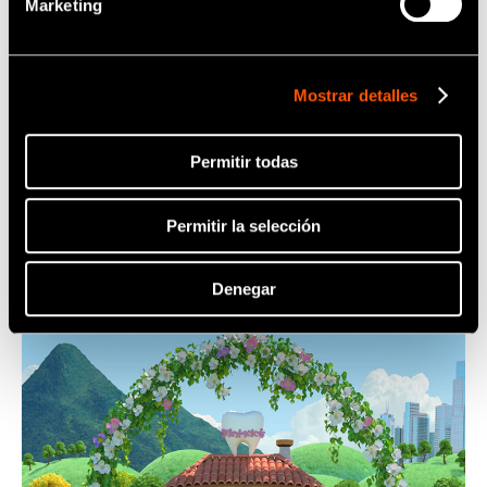
Marketing
Este es Zou-kun, un elefante que vive en la isla.
En esta isla no hay circos, pero a Zou-kun le gusta
practicar el equilibrio sobre una pelota, disfrazarse
de payaso e incluso montar tiendas de campaña,
Mostrar detalles
todo con la esperanza de poder crear algún día su
propio circo que traiga sonrisas a todo el mundo.
Para poder tener una hermosa sonrisa, Zou-kun se
Permitir todas
cepilla muy bien los dientes todos los días.
Permitir la selección
El mundo de la isla con forma de diente
Denegar