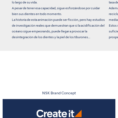
lo largo de su vida.
tasa d
A pesar de tener esa capacidad, sigue esforzándose por cuidar
Ademá
bien sus dientes en todo momento.
recicl
La historia de esta animación puede ser ficción, pero hay estudios
median
de investigación reales que demuestran que si la acidificación del
Estos 
océano sigue empeorando, puede llegar a provocar la
sufici
desintegración de los dientes y la piel de los tiburones…
prosper
NSK Brand Concept