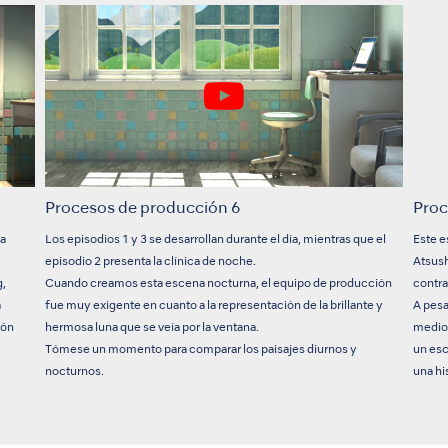
Procesos de producción 6
Proc
la
Los episodios 1 y 3 se desarrollan durante el día, mientras que el
Este e
episodio 2 presenta la clínica de noche.
Atsush
g,
Cuando creamos esta escena nocturna, el equipo de producción
contr
a
fue muy exigente en cuanto a la representación de la brillante y
A pesa
ión
hermosa luna que se veía por la ventana.
medio
Tómese un momento para comparar los paisajes diurnos y
un esc
nocturnos.
una hi