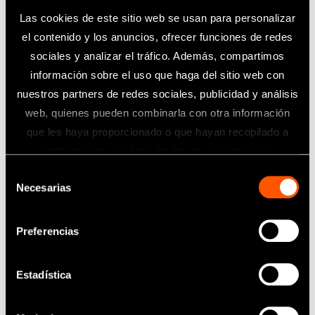
Las cookies de este sitio web se usan para personalizar
Este es Tirano, posiblemente la criatura más
grande que habita en esta isla.
el contenido y los anuncios, ofrecer funciones de redes
Parece que se ha convertido en vegetariano
sociales y analizar el tráfico. Además, compartimos
debido a su miopía.
información sobre el uso que haga del sitio web con
En su espalda, vive toda una población de nidos de
nuestros partners de redes sociales, publicidad y análisis
aves que ayudan a Tirano a mantener sus dientes
limpios.
web, quienes pueden combinarla con otra información
que les haya proporcionado o que hayan recopilado a
whale brothers
partir del uso que haya hecho de sus servicios.
Estos dos son los Hermanos Ballena que aparecen
Selección
Necesarias
al inicio del video. Una pareja de modernas
de
ballenas que les gusta usar gafas de sol y lucir
consentimiento
bigotes.
Preferencias
Ambos le dan una gran importancia al cuidado de
sus bigotes y de sus dientes, y con orgullo sacan la
cabeza del agua para que les elogien.
Estadística
Zou-kun