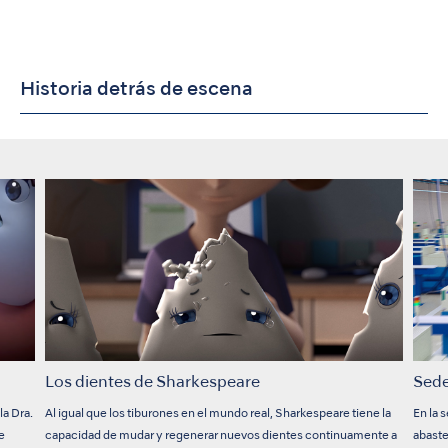
Historia detrás de escena
Los dientes de Sharkespeare
Sede
la Dra.
Al igual que los tiburones en el mundo real, Sharkespeare tiene la
En la 
de
capacidad de mudar y regenerar nuevos dientes continuamente a
abast