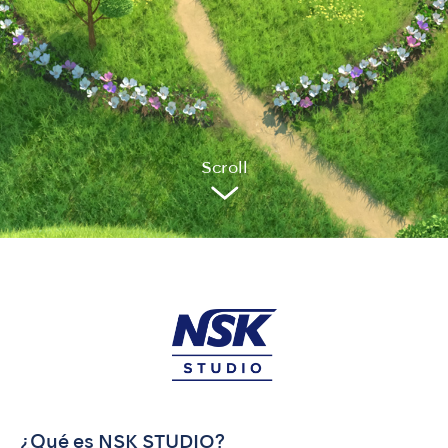
Sc
r
oll
¿Qué es NSK STUDIO?