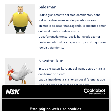
Salesman
Es una gran amante del medioambiente y pone
todo su esfuerzo en vender paneles solares.
En medio de su apretada agenda, le encanta comer
dulces durante sus descansos.
Desafortunadamente, eso le ha llevado a tener
problemas dentales y es por eso que está aquí para
recibir tratamiento.
Niwatori-kun
Este es Niwatori-kun, una gallina que vive en la isla
con forma de diente.
Las gallinas de esta isla tienen dos diferencias que
les distinguen del resto de gallinas que
conocemos.
Pueden volar y tienen dientes.
Esta página web usa cookies
Tirano