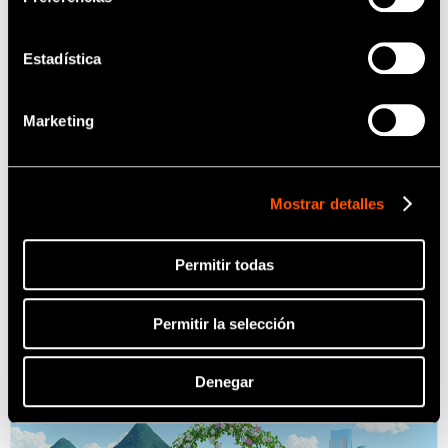
NSK Brand Concept
Estadística
Marketing
Desde la fundación de NSK en 1930, nuestra misión
Mostrar detalles
ha sido siempre la de proteger la salud dental a lo
largo de todo el mundo. Y hemos trabajado siempre
Permitir todas
con profesionales de la salud dental para lograr
conseguir nuestra misión..
Permitir la selección
Denegar