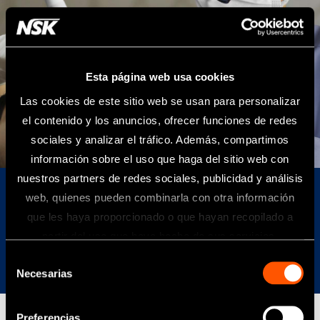
Esta página web usa cookies
Las cookies de este sitio web se usan para personalizar
el contenido y los anuncios, ofrecer funciones de redes
_creamos una fábrica neutra en carbono con cero
_creamos una fábrica neutra en carbono con cero
sociales y analizar el tráfico. Además, compartimos
_lo que genera la máxima confianza en los dentistas.
_lo que genera la máxima confianza en los dentistas.
_un mayor nivel de atención al paciente.
_un mayor nivel de atención al paciente.
emisiones de CO2.
emisiones de CO2.
información sobre el uso que haga del sitio web con
nuestros partners de redes sociales, publicidad y análisis
web, quienes pueden combinarla con otra información
Cuando necesitábamos crear una cultura de
que les haya proporcionado o que hayan recopilado a
artesanía para ofrecer la máxima calidad, la
partir del uso que haya hecho de sus servicios.
creamos.
Selección
Necesarias
de
consentimiento
Preferencias