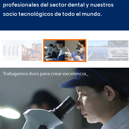
profesionales del sector dental y nuestros
socio tecnológicos de todo el mundo.
Trabajamos duro para crear excelencia_
Mirando al futuro de nuestro planeta_
Los innovadores equipos dentales crean_
Trabajamos duro para crear excelencia_
Mirando al futuro de nuestro planeta_
Los innovadores equipos dentales crean_