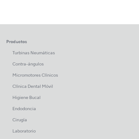
Productos
Turbinas Neumáticas
Contra-ángulos
Micromotores Clínicos
Clínica Dental Móvil
Higiene Bucal
Endodoncia
Cirugía
Laboratorio