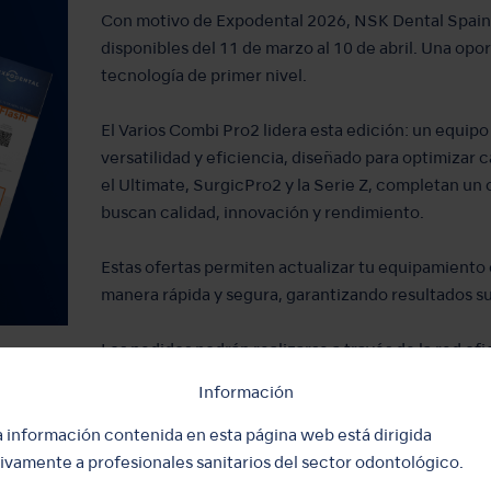
Con motivo de Expodental 2026, NSK Dental Spain 
disponibles del 11 de marzo al 10 de abril. Una opo
tecnología de primer nivel.
El Varios Combi Pro2 lidera esta edición: un equipo
versatilidad y eficiencia, diseñado para optimizar c
el Ultimate, SurgicPro2 y la Serie Z, completan un
buscan calidad, innovación y rendimiento.
Estas ofertas permiten actualizar tu equipamiento
manera rápida y segura, garantizando resultados sup
Los pedidos podrán realizarse a través de la red of
Portugal.
Información
Del 11 de marzo al 10 de abril, aprovecha esta opo
a información contenida en esta página web está dirigida
tecnología dental.
ivamente a profesionales sanitarios del sector odontológico.