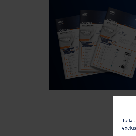
Toda l
exclus