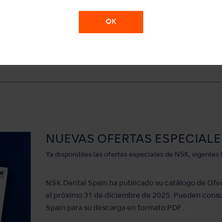
El futuro de la odontología empieza aquí.
OK
MÁS INFORMACIÓN
NUEVAS OFERTAS ESPECIALE
Ya disponibles las ofertas especiales de NSK, vigentes
NSK Dental Spain ha publicado su catálogo de Ofer
el próximo 31 de diciembre de 2025. Pueden consul
Spain para su descarga en formato PDF.