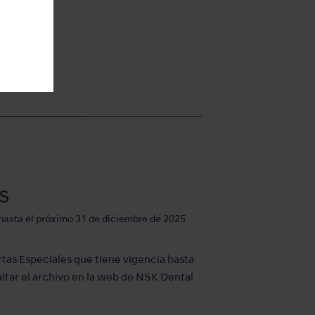
S
 hasta el próximo 31 de diciembre de 2025.
tas Especiales que tiene vigencia hasta
tar el archivo en la web de NSK Dental