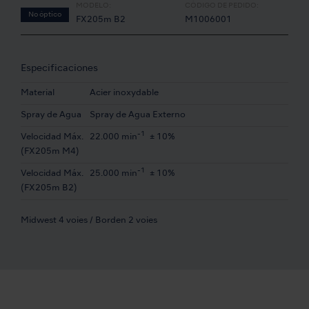
MODELO:
CÓDIGO DE PEDIDO:
No óptico
FX205m B2
M1006001
Especificaciones
Material
Acier inoxydable
Spray de Agua
Spray de Agua Externo
-1
Velocidad Máx.
22.000 min
± 10%
(FX205m M4)
-1
Velocidad Máx.
25.000 min
± 10%
(FX205m B2)
Midwest 4 voies / Borden 2 voies