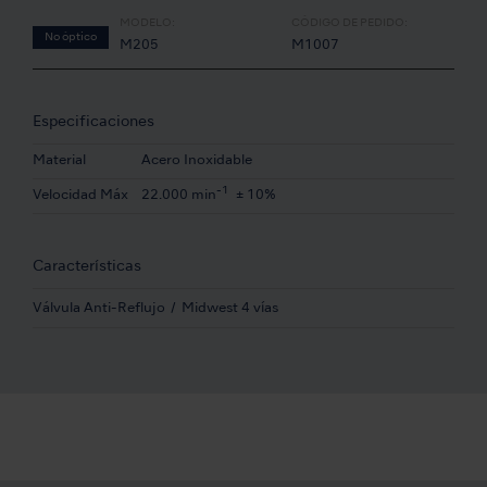
MODELO:
CÓDIGO DE PEDIDO:
No óptico
M205
M1007
Especificaciones
Material
Acero Inoxidable
-1
Velocidad Máx
22.000 min
± 10%
Características
Válvula Anti-Reflujo
Midwest 4 vías