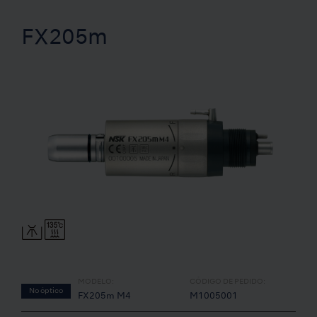
FX205m
MODELO:
CÓDIGO DE PEDIDO:
No óptico
FX205m M4
M1005001