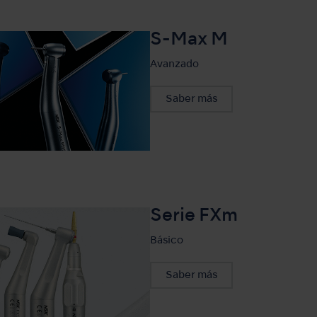
S-Max M
Avanzado
Saber más
Serie FXm
Básico
Saber más