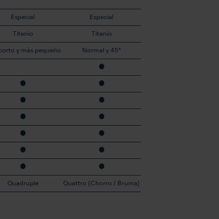
Especial
Especial
Titanio
Titanio
corto y más pequeño
Normal y 45°
●
●
●
●
●
●
●
●
●
●
●
●
●
Quadruple
Quattro (Chorro / Bruma)