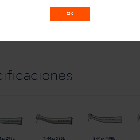
OK
cificaciones
Max Z95L
Ti-Max X95L
S-Max M95L