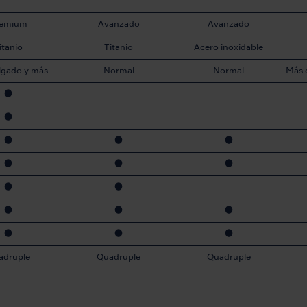
remium
Avanzado
Avanzado
itanio
Titanio
Acero inoxidable
lgado y más
Normal
Normal
Más 
equeño
●
●
●
●
●
●
●
●
●
●
●
●
●
●
●
●
adruple
Quadruple
Quadruple