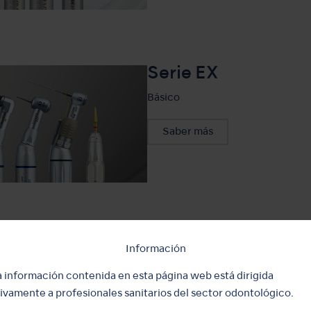
Serie EX
Básico
Saber más
Serie nano
Información
Especial
a información contenida en esta página web está dirigida
ivamente a profesionales sanitarios del sector odontológico.
Saber más