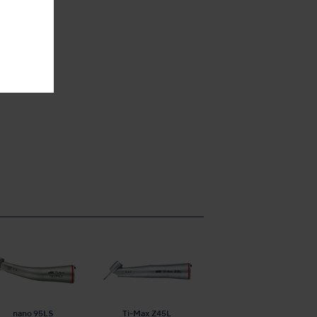
nano 95LS
Ti-Max Z45L