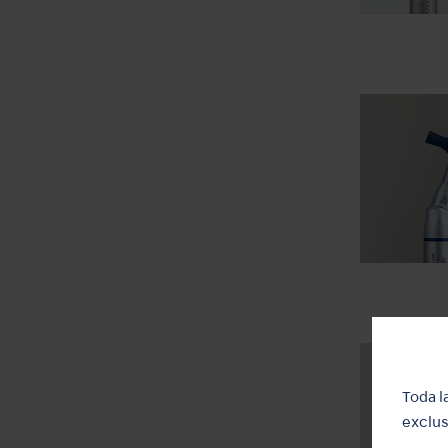
Toda l
exclus