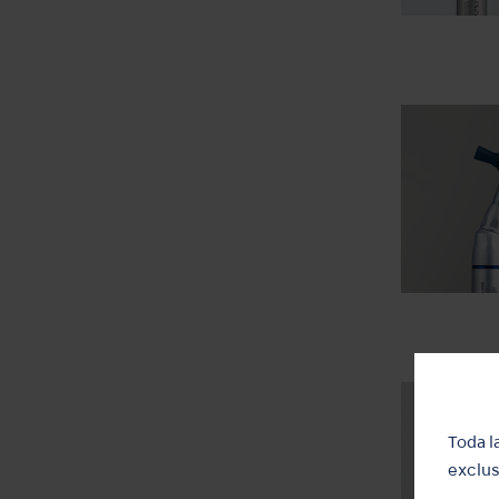
Toda l
exclus