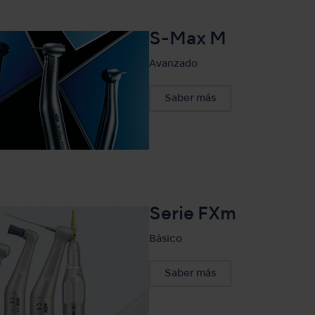
S-Max M
Avanzado
Saber más
Serie FXm
Básico
Saber más