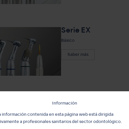
Serie EX
Básico
Saber más
Serie nano
Información
Especial
a información contenida en esta página web está dirigida
ivamente a profesionales sanitarios del sector odontológico.
Saber más