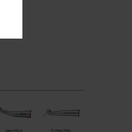
nano 95LS
Ti-Max Z45L