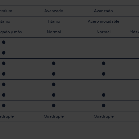
remium
Avanzado
Avanzado
itanio
Titanio
Acero inoxidable
lgado y más
Normal
Normal
Más 
equeño
●
●
●
●
●
●
●
●
●
●
●
●
●
●
●
●
adruple
Quadruple
Quadruple