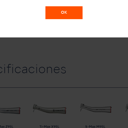
OK
cificaciones
Max Z95L
Ti-Max X95L
S-Max M95L