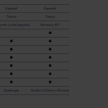
Especial
Especial
Titanio
Titanio
corto y más pequeño
Normal y 45°
●
●
●
●
●
●
●
●
●
●
●
●
●
Quadruple
Quattro (Chorro / Bruma)