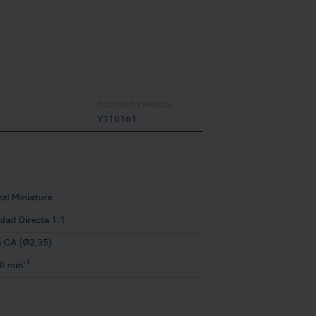
CÓDIGO DE PEDIDO:
Y110161
al Miniatura
idad Directa 1:1
s CA (Ø2,35)
-1
0 min