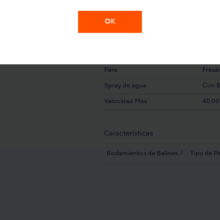
NBBW-EC
OK
Especificaciones
Transmisión
Veloc
Para
Fresa
Spray de agua
Con B
Velocidad Máx
40.00
Características
Rodamientos de Balines
Tipo de Pe