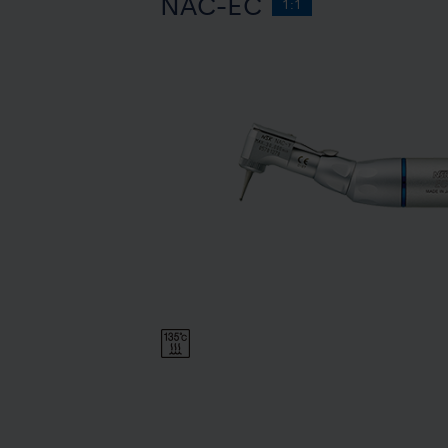
NAC-EC
1:1