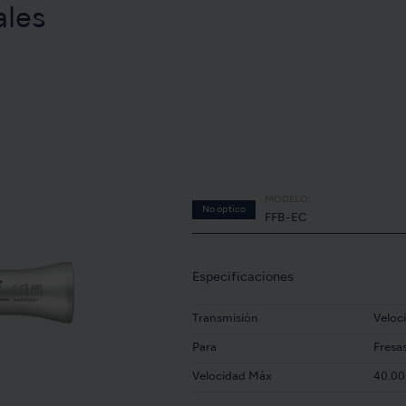
ales
MODELO:
No óptico
FFB-EC
Especificaciones
Transmisión
Veloc
Para
Fresa
Velocidad Máx
40.00