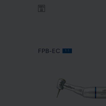
FPB-EC
1:1