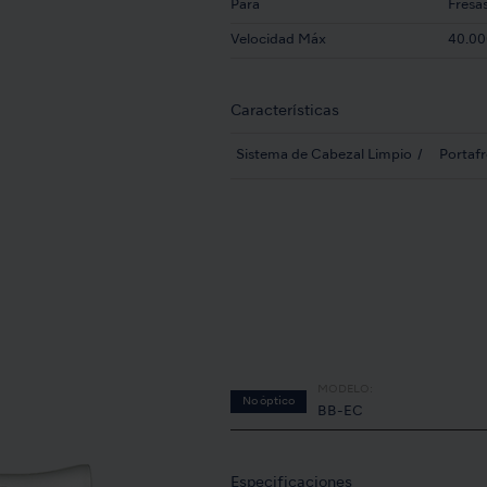
Para
Fresa
Velocidad Máx
40.00
Características
Sistema de Cabezal Limpio
Portaf
MODELO:
No óptico
BB-EC
Especificaciones