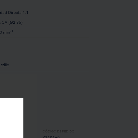
idad Directa 1:1
s CA (Ø2,35)
-1
0 min
stillo
CÓDIGO DE PEDIDO: