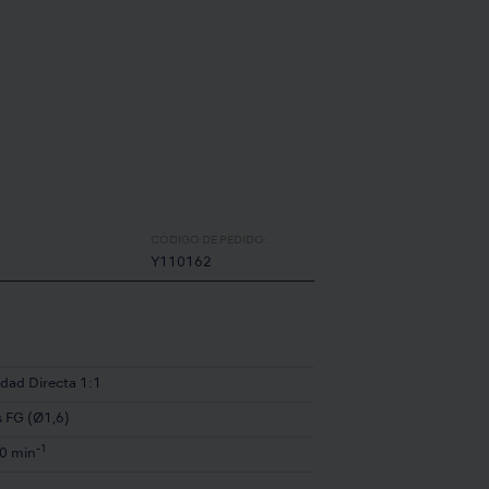
CÓDIGO DE PEDIDO:
Y110162
idad Directa 1:1
s FG (Ø1,6)
-1
0 min