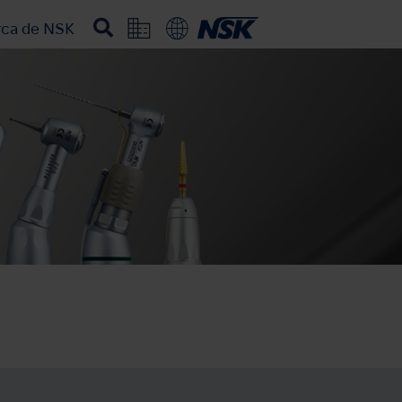
rca de NSK