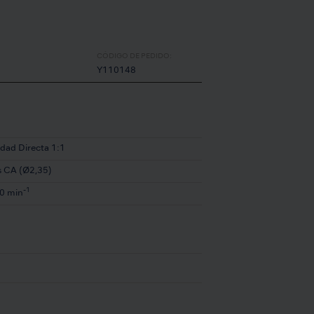
CÓDIGO DE PEDIDO:
Y110148
idad Directa 1:1
s CA (Ø2,35)
-1
0 min