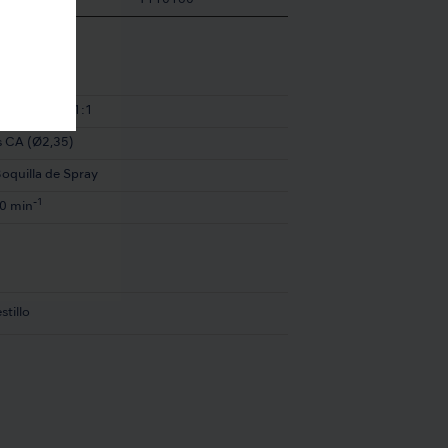
Y110160
idad Directa 1:1
s CA (Ø2,35)
oquilla de Spray
-1
0 min
stillo