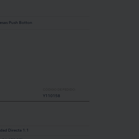
resas Push Botton
CÓDIGO DE PEDIDO:
Y110158
idad Directa 1:1