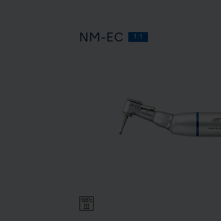
NM-EC
1:1