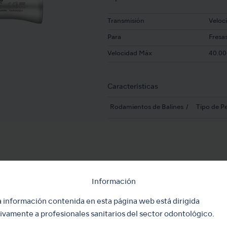
Transmisión
Veloc
Para
Fresa
Velocidad Máx
40.00
Características
Rodamientos de Balines
Tipo de Pe
Información
a información contenida en esta página web está dirigida
ivamente a profesionales sanitarios del sector odontológico.
MODELO:
No óptico