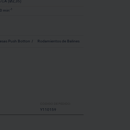
s CA (Ø2,35)
-1
0 min
resas Push Botton
Rodamientos de Balines
CÓDIGO DE PEDIDO:
Y110159