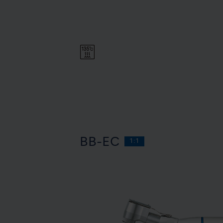
BB-EC
1:1