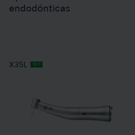
endodónticas
X35L
10:1