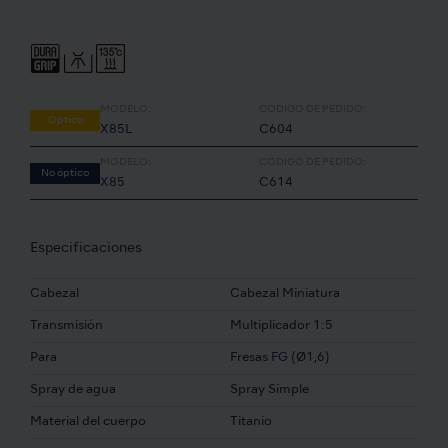
MODELO:
CÓDIGO DE PEDIDO:
Óptico
X85L
C604
MODELO:
CÓDIGO DE PEDIDO:
No óptico
X85
C614
Especificaciones
Cabezal
Cabezal Miniatura
Transmisión
Multiplicador 1:5
Para
Fresas FG (Ø1,6)
Spray de agua
Spray Simple
Material del cuerpo
Titanio