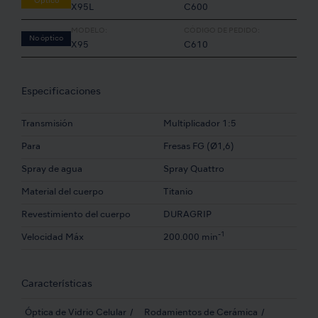
Óptico
X95L
C600
MODELO:
CÓDIGO DE PEDIDO:
No óptico
X95
C610
Especificaciones
Transmisión
Multiplicador 1:5
Para
Fresas FG (Ø1,6)
Spray de agua
Spray Quattro
Material del cuerpo
Titanio
Revestimiento del cuerpo
DURAGRIP
-1
Velocidad Máx
200.000 min
Características
Óptica de Vidrio Celular
Rodamientos de Cerámica