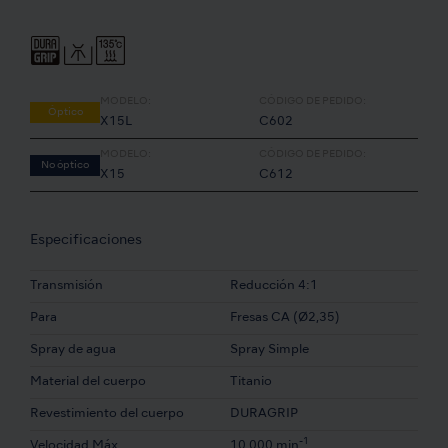
MODELO:
CÓDIGO DE PEDIDO:
Óptico
X15L
C602
MODELO:
CÓDIGO DE PEDIDO:
No óptico
X15
C612
Especificaciones
Transmisión
Reducción 4:1
Para
Fresas CA (Ø2,35)
Spray de agua
Spray Simple
Material del cuerpo
Titanio
Revestimiento del cuerpo
DURAGRIP
-1
Velocidad Máx
10.000 min