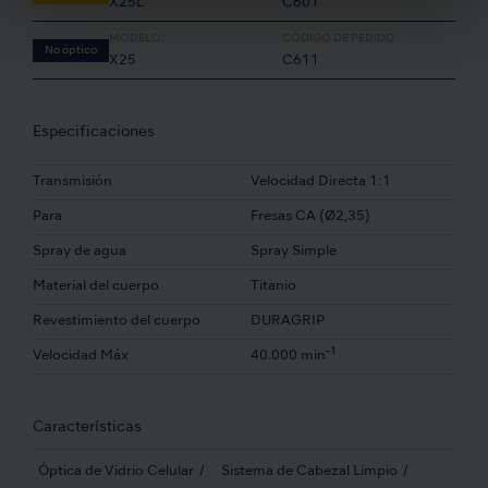
X25L
C601
MODELO:
CÓDIGO DE PEDIDO:
No óptico
X25
C611
Especificaciones
Transmisión
Velocidad Directa 1:1
Para
Fresas CA (Ø2,35)
Spray de agua
Spray Simple
Material del cuerpo
Titanio
Revestimiento del cuerpo
DURAGRIP
-1
Velocidad Máx
40.000 min
Características
Óptica de Vidrio Celular
Sistema de Cabezal Limpio