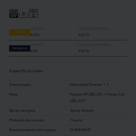
MODELO:
CÓDIGO DE PEDIDO:
Óptico
X65L
H273
MODELO:
CÓDIGO DE PEDIDO:
No óptico
X65
H274
Especificaciones
Transmisión
Velocidad Directa 1:1
Para
Fresas HP (Ø2,35) / Fresas CA
(Ø2,35)*
Spray de agua
Spray Simple
Material del cuerpo
Titanio
Revestimiento del cuerpo
DURAGRIP