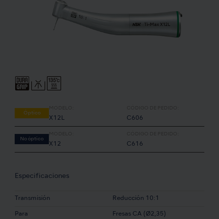
MODELO:
CÓDIGO DE PEDIDO:
Óptico
X12L
C606
MODELO:
CÓDIGO DE PEDIDO:
No óptico
X12
C616
Especificaciones
Transmisión
Reducción 10:1
Para
Fresas CA (Ø2,35)