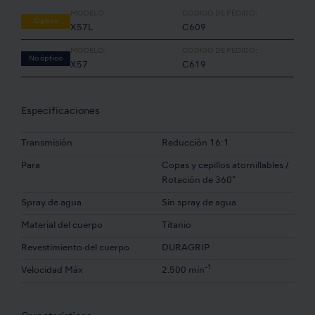
MODELO:
CÓDIGO DE PEDIDO:
Óptico
X57L
C609
MODELO:
CÓDIGO DE PEDIDO:
No óptico
X57
C619
Especificaciones
Transmisión
Reducción 16:1
Para
Copas y cepillos atornillables /
Rotación de 360˚
Spray de agua
Sin spray de agua
Material del cuerpo
Titanio
Revestimiento del cuerpo
DURAGRIP
-1
Velocidad Máx
2.500 min