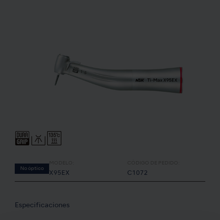
MODELO:
CÓDIGO DE PEDIDO:
No óptico
X95EX
C1072
Especificaciones