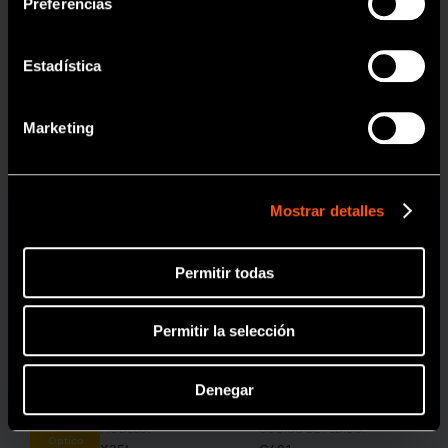
odontológico.
Preferencias
Estadística
OK
X25L
1:1
Marketing
Mostrar detalles
Permitir todas
Permitir la selección
Denegar
MODELO:
CÓDIGO DE PEDIDO:
Óptico