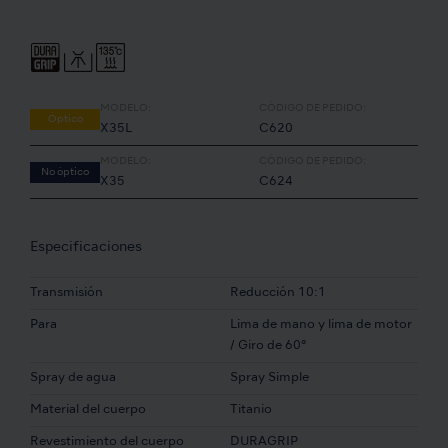
MODELO:
CÓDIGO DE PEDIDO:
Óptico
X35L
C620
MODELO:
CÓDIGO DE PEDIDO:
No óptico
X35
C624
Especificaciones
Transmisión
Reducción 10:1
Para
Lima de mano y lima de motor
/ Giro de 60°
Spray de agua
Spray Simple
Material del cuerpo
Titanio
Revestimiento del cuerpo
DURAGRIP