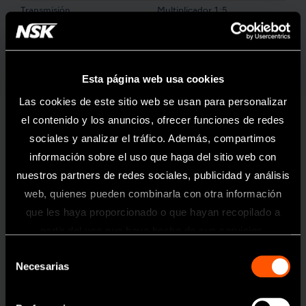
Transmisión
Multiplicador 1:5
Para
fresas FG (Ø1.6)
Tamaño de cabeza
Ø10.0 x Al 14.6 mm
Spray de agua
Spray Quattro
Esta página web usa cookies
Material del cuerpo
Titanio
Las cookies de este sitio web se usan para personalizar
el contenido y los anuncios, ofrecer funciones de redes
Revestimiento del cuerpo
DURAGRIP
sociales y analizar el tráfico. Además, compartimos
-1
Velocidad Máx
200,000 min
información sobre el uso que haga del sitio web con
nuestros partners de redes sociales, publicidad y análisis
Características
web, quienes pueden combinarla con otra información
que les haya proporcionado o que hayan recopilado a
Spray de Agua Externo
Rodamientos de Cerámica
Información
partir del uso que haya hecho de sus servicios.
Sistema de Cabezal Limpio
Portafresas Push Botton
Selección
Toda la información contenida en esta
Necesarias
de
página web está dirigida exclusivamente
a profesionales sanitarios del sector
consentimiento