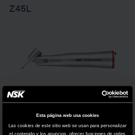
Z45L
Esta página web usa cookies
Las cookies de este sitio web se usan para personalizar
MODELO:
CÓDIGO DE PEDIDO:
Óptico
Z45L
C1064
el contenido y los anuncios, ofrecer funciones de redes