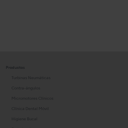
Productos
Turbinas Neumáticas
Contra-ángulos
Micromotores Clínicos
Clínica Dental Móvil
Higiene Bucal