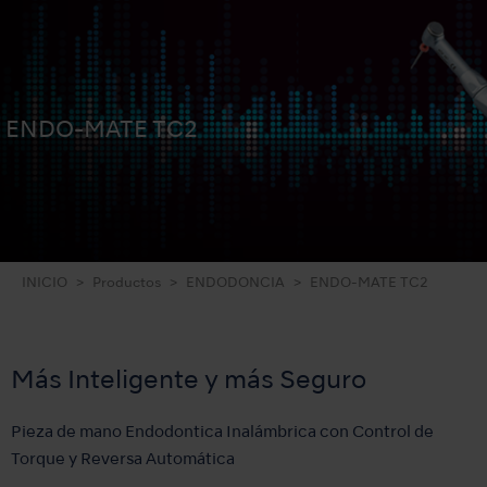
ENDO-MATE TC2
INICIO
Productos
ENDODONCIA
ENDO-MATE TC2
Más Inteligente y más Seguro
Pieza de mano Endodontica Inalámbrica con Control de
Torque y Reversa Automática