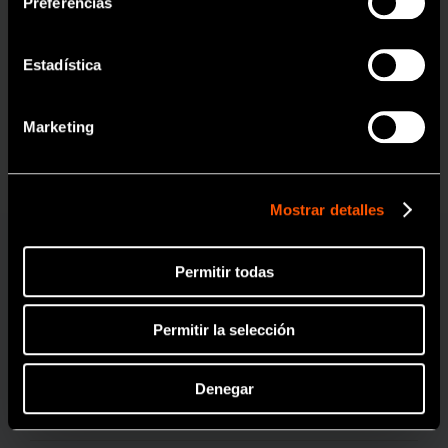
Preferencias
Estadística
OK
Marketing
MODELO:
CÓDIGO DE PEDIDO:
MPA-F16R
Y110097
Mostrar detalles
Especificaciones
Permitir todas
Cabezal
Cabezal Miniatura
Permitir la selección
Para
Limas de Ni-Ti (Ø2,35) /
Rotación de 360°/ Conexión
para Localizador de Apice
Denegar
(Para mango largo)
Transmisión
Reducción 16:1