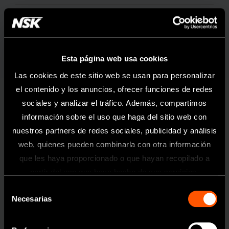
Para
Limas de Ni-Ti (Ø2,35) /
Rotación de 360°
Transmisión
Reducción 20:1 / 16:1
Esta página web usa cookies
Características
Las cookies de este sitio web se usan para personalizar
el contenido y los anuncios, ofrecer funciones de redes
Portalimas Push Botton
sociales y analizar el tráfico. Además, compartimos
información sobre el uso que haga del sitio web con
nuestros partners de redes sociales, publicidad y análisis
web, quienes pueden combinarla con otra información
que les haya proporcionado o que hayan recopilado a
MPA-F16R
Información
partir del uso que haya hecho de sus servicios.
Selección
Toda la información contenida en esta
Necesarias
de
página web está dirigida exclusivamente
a profesionales sanitarios del sector
consentimiento
odontológico.