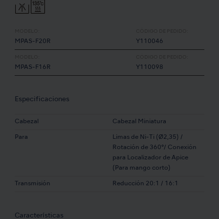
MODELO:
CÓDIGO DE PEDIDO:
MPAS-F20R
Y110046
MODELO:
CÓDIGO DE PEDIDO:
MPAS-F16R
Y110098
Especificaciones
Cabezal
Cabezal Miniatura
Para
Limas de Ni-Ti (Ø2,35) /
Rotación de 360°/ Conexión
para Localizador de Apice
(Para mango corto)
Transmisión
Reducción 20:1 / 16:1
Características