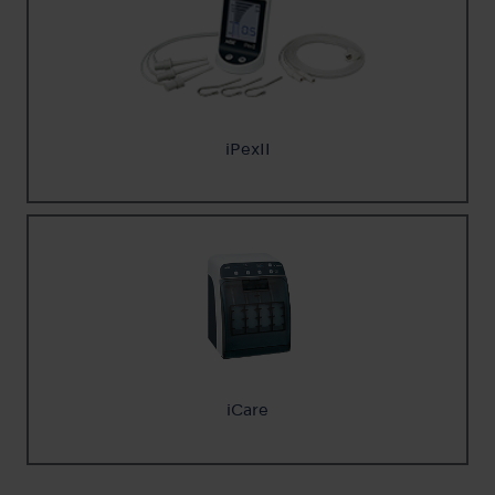
iPexII
iCare