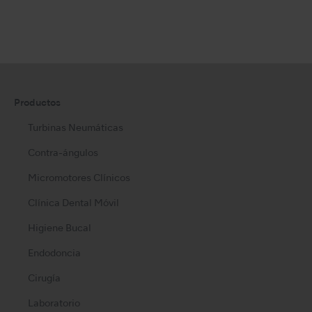
Productos
Turbinas Neumáticas
Contra-ángulos
Micromotores Clínicos
Clínica Dental Móvil
Higiene Bucal
Endodoncia
Cirugía
Laboratorio