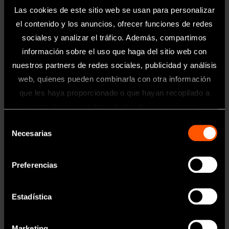
Las cookies de este sitio web se usan para personalizar
el contenido y los anuncios, ofrecer funciones de redes
sociales y analizar el tráfico. Además, compartimos
PANA SPRAY Plus
información sobre el uso que haga del sitio web con
Sprau de Lubricante
nuestros partners de redes sociales, publicidad y análisis
web, quienes pueden combinarla con otra información
Saber más
que les haya proporcionado o que hayan recopilado a
Información
partir del uso que haya hecho de sus servicios.
Selección
Toda la información contenida en esta
Necesarias
de
página web está dirigida exclusivamente
a profesionales sanitarios del sector
consentimiento
odontológico.
Preferencias
Estadística
OK
Marketing