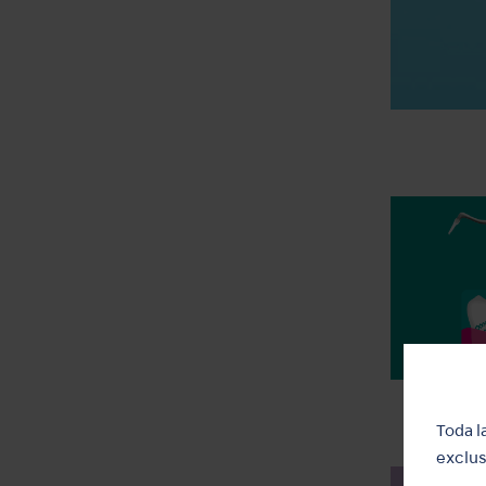
Toda l
exclus