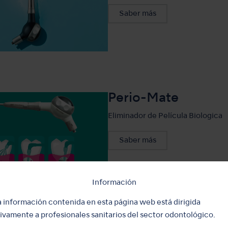
Saber más
Perio-Mate
Eliminador de Película Biologica
Saber más
Información
a información contenida en esta página web está dirigida
ivamente a profesionales sanitarios del sector odontológico.
Polvo para limpieza