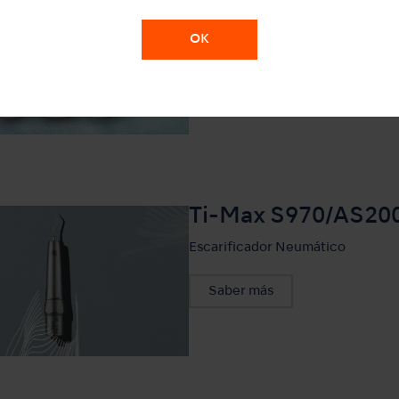
Saber más
OK
Ti-Max S970/AS20
Escarificador Neumático
Saber más