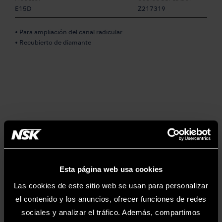
E15D
Z217319
• Para ampliación del canal radicular
• Recubierto de diamante
Esta página web usa cookies
MODELO:
CÓDIGO DE PEDIDO:
Las cookies de este sitio web se usan para personalizar
E11
Z217031
el contenido y los anuncios, ofrecer funciones de redes
sociales y analizar el tráfico. Además, compartimos
• Soporte angulado en 120º para limas U