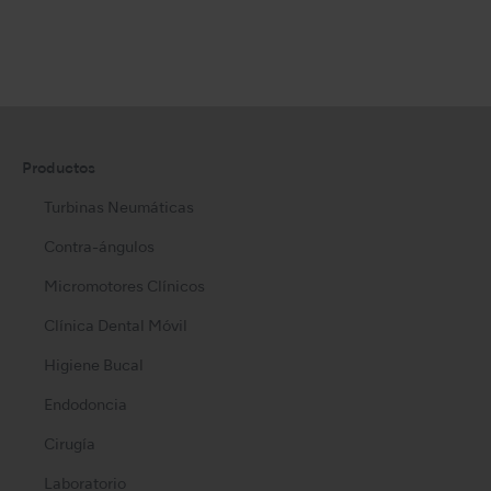
Productos
Turbinas Neumáticas
Contra-ángulos
Micromotores Clínicos
Clínica Dental Móvil
Higiene Bucal
Endodoncia
Cirugía
Laboratorio