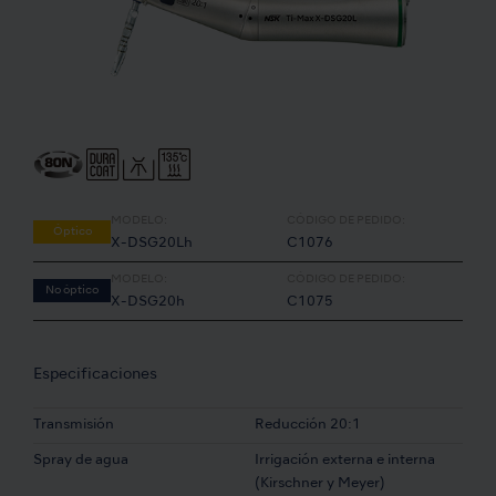
MODELO:
CÓDIGO DE PEDIDO:
Óptico
X-DSG20Lh
C1076
MODELO:
CÓDIGO DE PEDIDO:
No óptico
X-DSG20h
C1075
Especificaciones
Transmisión
Reducción 20:1
Spray de agua
Irrigación externa e interna
(Kirschner y Meyer)