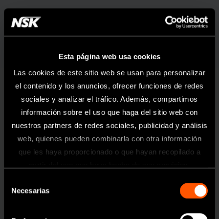
X-SG20L
20:1
Esta página web usa cookies
Las cookies de este sitio web se usan para personalizar
el contenido y los anuncios, ofrecer funciones de redes
sociales y analizar el tráfico. Además, compartimos
información sobre el uso que haga del sitio web con
nuestros partners de redes sociales, publicidad y análisis
web, quienes pueden combinarla con otra información
que les haya proporcionado o que hayan recopilado a
Información
partir del uso que haya hecho de sus servicios.
Selección
Toda la información contenida en esta
Necesarias
de
página web está dirigida exclusivamente
a profesionales sanitarios del sector
consentimiento