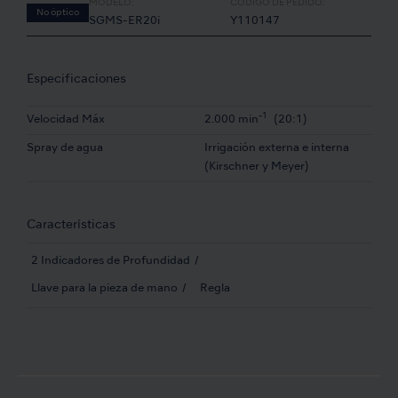
MODELO:
CÓDIGO DE PEDIDO:
No óptico
SGMS-ER20i
Y110147
Especificaciones
-1
Velocidad Máx
2.000 min
(20:1)
Spray de agua
Irrigación externa e interna
(Kirschner y Meyer)
Características
2 Indicadores de Profundidad
Llave para la pieza de mano
Regla