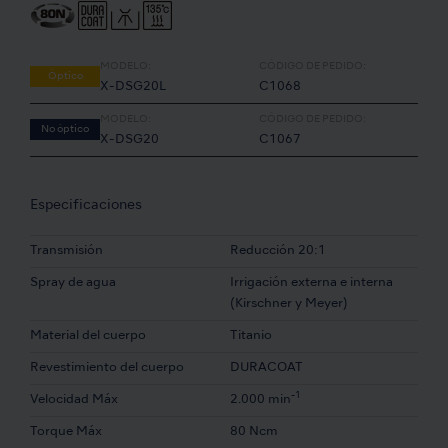
MODELO:
CÓDIGO DE PEDIDO:
Óptico
X-DSG20L
C1068
MODELO:
CÓDIGO DE PEDIDO:
No óptico
X-DSG20
C1067
Especificaciones
Transmisión
Reducción 20:1
Spray de agua
Irrigación externa e interna
(Kirschner y Meyer)
Material del cuerpo
Titanio
Revestimiento del cuerpo
DURACOAT
-1
Velocidad Máx
2.000 min
Torque Máx
80 Ncm