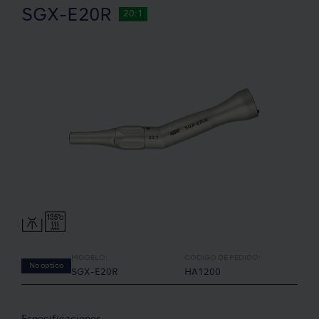
SGX-E20R
20:1
MODELO:
CÓDIGO DE PEDIDO:
No óptico
SGX-E20R
HA1200