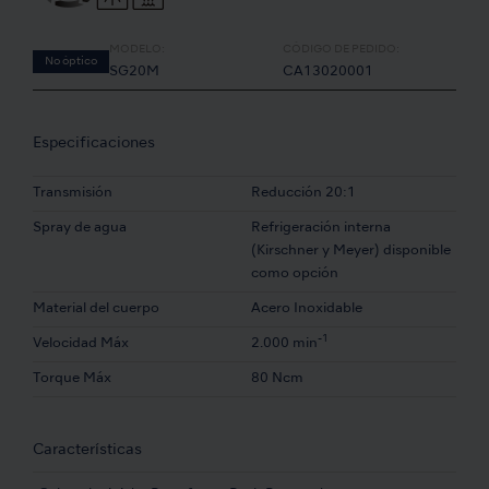
MODELO:
CÓDIGO DE PEDIDO:
No óptico
SG20M
CA13020001
Especificaciones
Transmisión
Reducción 20:1
Spray de agua
Refrigeración interna
(Kirschner y Meyer) disponible
como opción
Material del cuerpo
Acero Inoxidable
-1
Velocidad Máx
2.000 min
Torque Máx
80 Ncm
Características