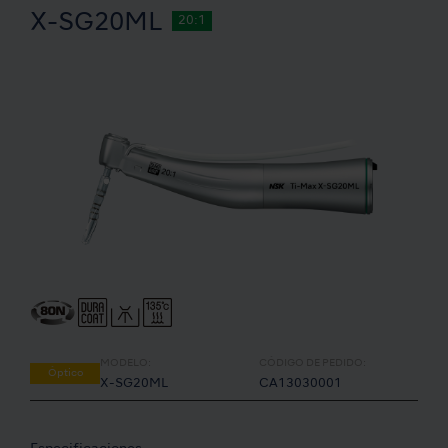
X-SG20ML
20:1
MODELO:
CÓDIGO DE PEDIDO:
Óptico
X-SG20ML
CA13030001