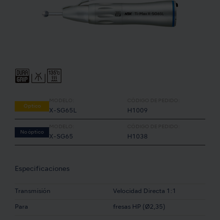
MODELO:
CÓDIGO DE PEDIDO:
Óptico
X-SG65L
H1009
MODELO:
CÓDIGO DE PEDIDO:
No óptico
X-SG65
H1038
Especificaciones
Transmisión
Velocidad Directa 1:1
Para
fresas HP (Ø2,35)