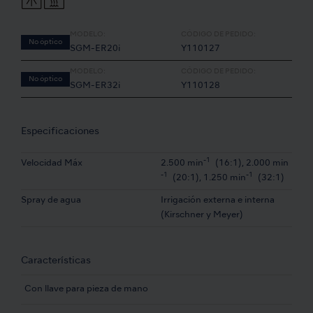
MODELO:
CÓDIGO DE PEDIDO:
No óptico
SGM-ER20i
Y110127
MODELO:
CÓDIGO DE PEDIDO:
No óptico
SGM-ER32i
Y110128
Especificaciones
-1
Velocidad Máx
2.500 min
(16:1), 2.000 min
-1
-1
(20:1), 1.250 min
(32:1)
Spray de agua
Irrigación externa e interna
(Kirschner y Meyer)
Características
Con llave para pieza de mano