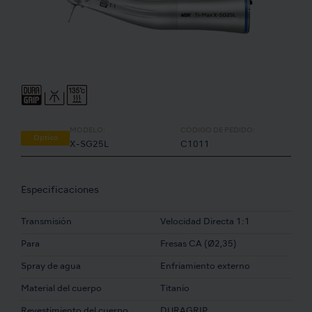
MODELO:
CÓDIGO DE PEDIDO:
Óptico
X-SG25L
C1011
Especificaciones
Transmisión
Velocidad Directa 1:1
Para
Fresas CA (Ø2,35)
Spray de agua
Enfriamiento externo
Material del cuerpo
Titanio
Revestimiento del cuerpo
DURAGRIP