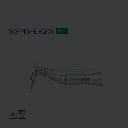
SGMS-ER20i
20:1