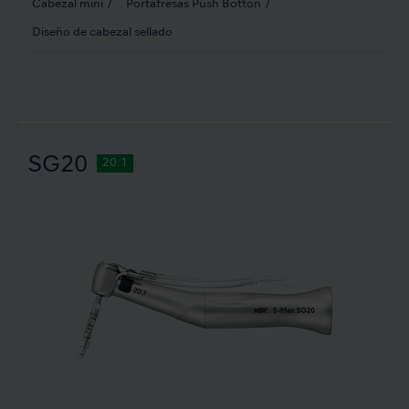
Cabezal mini
Portafresas Push Botton
Diseño de cabezal sellado
SG20
20:1