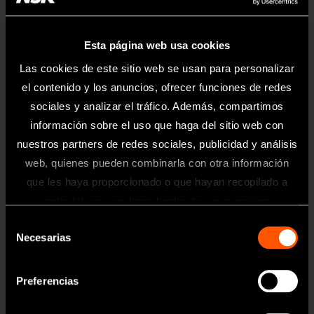
Esta página web usa cookies
Las cookies de este sitio web se usan para personalizar
el contenido y los anuncios, ofrecer funciones de redes
MODELO:
CÓDIGO DE PEDIDO:
sociales y analizar el tráfico. Además, compartimos
iSD900 (230V)
Y1001358
información sobre el uso que haga del sitio web con
nuestros partners de redes sociales, publicidad y análisis
web, quienes pueden combinarla con otra información
Especificaciones
que les haya proporcionado o que hayan recopilado a
Torque
10-40 Ncm con incrementos de 1 ó 5 Ncm
Información
partir del uso que haya hecho de sus servicios.
-1
Velocidad
15, 20, 25 min
Selección
Toda la información contenida en esta
Peso
148 g (Motor iSD900 + iSD-HP)
Necesarias
de
página web está dirigida exclusivamente
Tiempo de
Alrededor de 90 min. *
a profesionales sanitarios del sector
consentimiento
recarga
odontológico.
Preferencias
Tiempo de
Máx. 72 min. *
Operación