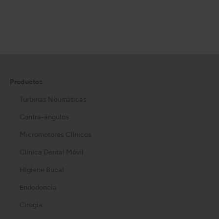
Productos
Turbinas Neumáticas
Contra-ángulos
Micromotores Clínicos
Clínica Dental Móvil
Higiene Bucal
Endodoncia
Cirugía