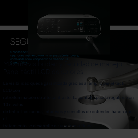
Máxima visibilidad y facilidad de manejo
Panel táctil LCD de colores
La visibilidad queda garantizada gracias al amplio panel táctil
LCD con
retroiluminación de alto contraste. La pantalla puede regularse en
10 niveles
de brillo. Los iconos, intuitivos y sencillos de entender, hacen que
el
tratamiento se desarrolle de una forma fluida.