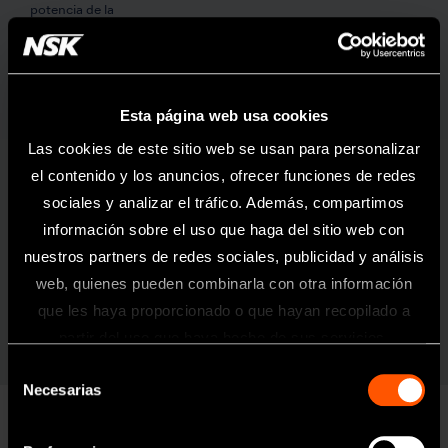
potencia de la
bomba
Programas
8 programas / sistemas de implante
Dimensiones
L 245 x An 235 x Al 90 mm
Esta página web usa cookies
Torque
5-80 Ncm
Las cookies de este sitio web se usan para personalizar
-1
Velocidad del
200-40.000 min
el contenido y los anuncios, ofrecer funciones de redes
motor
sociales y analizar el tráfico. Además, compartimos
Alimentación de
más de 32 000 LUX (Micromotor LED)
información sobre el uso que haga del sitio web con
la luz
nuestros partners de redes sociales, publicidad y análisis
Funciones del
Botón de selección de programa, control de
web, quienes pueden combinarla con otra información
pedal de control
velocidad y rotación. Botón de
que les haya proporcionado o que hayan recopilado a
avance/retroceso
Información
partir del uso que haya hecho de sus servicios.
Selección
Toda la información contenida en esta
Necesarias
de
página web está dirigida exclusivamente
a profesionales sanitarios del sector
consentimiento