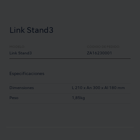
Link Stand3
MODELO:
CÓDIGO DE PEDIDO:
Link Stand3
ZA16230001
Especificaciones
Dimensiones
L 210 x An 300 x Al 180 mm
Peso
1,85kg