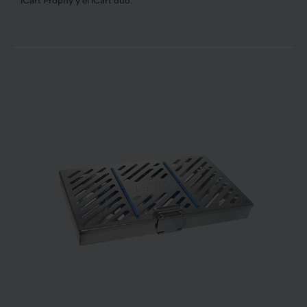
iCart Prophy y el iCart duo.