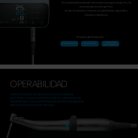
El mundialmente aclamado micromotor quirúrgico Surgic Pro, ha
evolucionado en el Surgic Pro2.
Se han introducido 3 mejoras, en operabilidad , seguridad y
conexión inalámbrica.
3 Puntos de Evolución
CONEXIÓN
OPERABILIDAD
SEGURIDAD
INALÁMBRICA
TECNOLOGÍA y FUNCIÓN