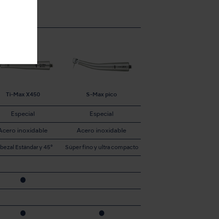
Ti-Max X450
S-Max pico
Especial
Especial
Acero inoxidable
Acero inoxidable
bezal Estándar y 45°
Súper fino y ultra compacto
●
●
●