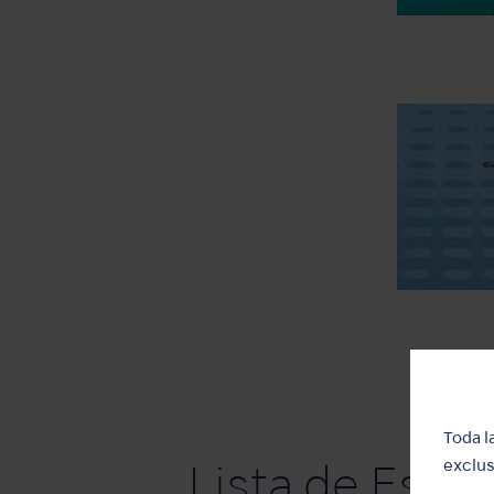
Toda l
exclus
Lista de Espe