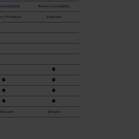
inoxidable
Acero inoxidable
r y Miniatura
Estándar
●
●
●
●
●
●
●
adruple
Simple