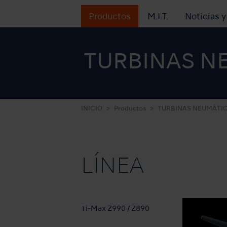
Productos
M.I.T.
Noticias 
TURBINAS N
INICIO
Productos
TURBINAS NEUMÁTI
LÍNEA
Ti-Max Z990 / Z890