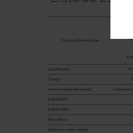
Turbinas Neumáticas
Ti-
Clasificación
P
Cuerpo
T
Forma / medida del cabezal
Cabezal Est
DURAGRIP
DURACOAT
Microfiltro
Óptica de vidrio celular