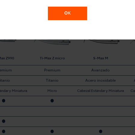
OK
Max Z990
Ti-Max Z micro
S-Max M
remium
Premium
Avanzado
itanio
Titanio
Acero inoxidable
ándar y Miniatura
Micro
Cabezal Estándar y Miniatura
Ca
●
●
●
●
●
●