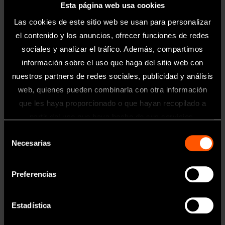
Esta página web usa cookies
Las cookies de este sitio web se usan para personalizar
el contenido y los anuncios, ofrecer funciones de redes
Pana-Max2
sociales y analizar el tráfico. Además, compartimos
información sobre el uso que haga del sitio web con
Básico
nuestros partners de redes sociales, publicidad y análisis
web, quienes pueden combinarla con otra información
Saber más
que les haya proporcionado o que hayan recopilado a
Información
partir del uso que haya hecho de sus servicios.
Selección
Toda la información contenida en esta
Necesarias
de
página web está dirigida exclusivamente
a profesionales sanitarios del sector
consentimiento
odontológico.
Preferencias
Estadística
OK