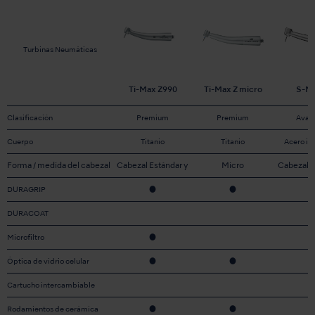
Turbinas Neumáticas
Ti-Max Z990
Ti-Max Z micro
S-M
Clasificación
Premium
Premium
Avan
Cuerpo
Titanio
Titanio
Acero in
Forma / medida del cabezal
Cabezal Estándar y
Micro
Cabezal E
Miniatura
Mini
DURAGRIP
●
●
DURACOAT
Microfiltro
●
Óptica de vidrio celular
●
●
Cartucho intercambiable
Rodamientos de cerámica
●
●