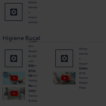
Adver
tencia
s
Impor
tantes
Higiene Bucal
Cuida
dos
Adver
despu
tencia
és del
s
uso:
Impor
Chan
AIR
Chan
tantes
ging
SCAL
ging
Varios
ER
Varios
Halog
Water
en
Remo
Filter
Lamp
ving
Varios
Bottle