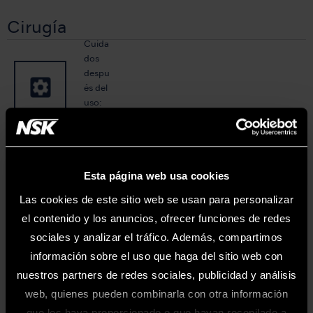
Cirugía
Cuida
dos
despu
és del
uso:
Vario
Surg
Laboratorio
Cuida
Esta página web usa cookies
dos
Adver
Las cookies de este sitio web se usan para personalizar
despu
tencia
el contenido y los anuncios, ofrecer funciones de redes
és del
s
uso:
sociales y analizar el tráfico. Además, compartimos
Impor
Chuc
información sobre el uso que haga del sitio web con
tantes
king
nuestros partners de redes sociales, publicidad y análisis
Area
web, quienes pueden combinarla con otra información
Las guías de mantenimiento de esta página web son las versiones más
que les haya proporcionado o que hayan recopilado a