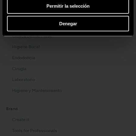
Turbinas Neumáticas
Permitir la selección
Contra-ángulos
Denegar
Micromotores Clínicos
Clínica Dental Móvil
Higiene Bucal
Endodoncia
Cirugía
Laboratorio
Higiene y Mantenimiento
Brand
Create it
Tools for Professionals