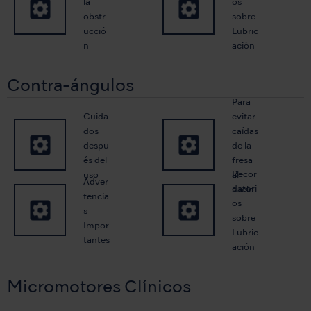
la
os
obstr
sobre
ucció
Lubric
n
ación
Contra-ángulos
Para
Cuida
evitar
dos
caídas
despu
de la
és del
fresa
Recor
uso
al
Adver
datori
suelo
tencia
os
s
sobre
Impor
Lubric
tantes
ación
Micromotores Clínicos