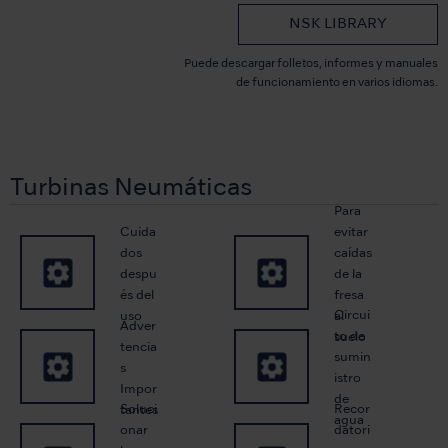
NSK LIBRARY
Puede descargar folletos, informes y manuales
de funcionamiento en varios idiomas.
Turbinas Neumáticas
Para
Cuida
evitar
dos
caídas
despu
de la
és del
fresa
Circui
uso
al
Adver
to de
suelo
tencia
sumin
s
istro
Impor
de
Soluci
Recor
tantes
agua
onar
datori