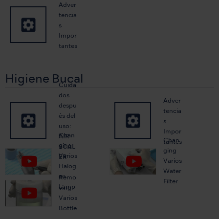
Adver
tencia
s
Impor
tantes
Higiene Bucal
Cuida
dos
Adver
despu
tencia
és del
s
uso:
Impor
Chan
AIR
Chan
tantes
ging
SCAL
ging
Varios
ER
Varios
Halog
Water
en
Remo
Filter
Lamp
ving
Varios
Bottle