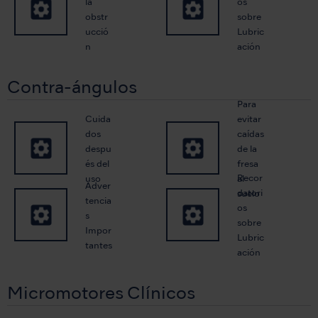
la
os
obstr
sobre
ucció
Lubric
n
ación
Contra-ángulos
Para
Cuida
evitar
dos
caídas
despu
de la
és del
fresa
Recor
uso
al
Adver
datori
suelo
tencia
os
s
sobre
Impor
Lubric
tantes
ación
Micromotores Clínicos