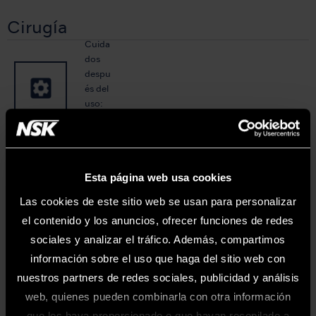
Cirugía
Cuida
dos
despu
és del
uso:
Vario
Surg
Laboratorio
Cuida
Esta página web usa cookies
dos
Adver
Las cookies de este sitio web se usan para personalizar
despu
tencia
el contenido y los anuncios, ofrecer funciones de redes
és del
s
uso:
sociales y analizar el tráfico. Además, compartimos
Impor
Chuc
información sobre el uso que haga del sitio web con
tantes
king
nuestros partners de redes sociales, publicidad y análisis
Area
web, quienes pueden combinarla con otra información
Las guías de mantenimiento de esta página web son las versiones más
que les haya proporcionado o que hayan recopilado a