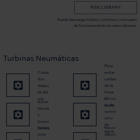
NSK LIBRARY
Puede descargar folletos, informes y manuales
de funcionamiento en varios idiomas.
Turbinas Neumáticas
Para
Cuida
evitar
dos
caídas
despu
de la
és del
fresa
Circui
uso
al
Adver
to de
suelo
tencia
sumin
s
istro
Impor
de
Soluci
Recor
tantes
agua
onar
datori