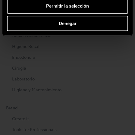
Turbinas Neumáticas
Permitir la selección
Contra-ángulos
Denegar
Micromotores Clínicos
Clínica Dental Móvil
Higiene Bucal
Endodoncia
Cirugía
Laboratorio
Higiene y Mantenimiento
Brand
Create it
Tools for Professionals