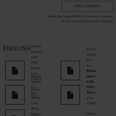
NSK LIBRARY
Puede descargar folletos, informes y manuales
de funcionamiento en varios idiomas.
Recha
ENGLISH
Recha
rgeabl
rgeabl
e Ni-
e Li-
MH
ion
Batter
Recha
Batter
y for
Recha
rgeabl
y for
ENDO
rgeabl
e Ni-
VIVA
-
e Li-
MH
MATE
MATE
ion
Batter
G5
DT2
Batter
y for
y for
ENDO
iProp
-
Regen
hy
MATE