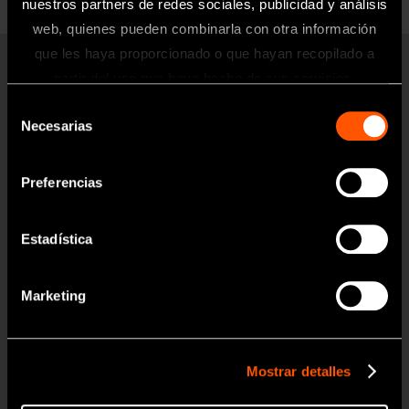
nuestros partners de redes sociales, publicidad y análisis
web, quienes pueden combinarla con otra información
que les haya proporcionado o que hayan recopilado a
Información
partir del uso que haya hecho de sus servicios.
Productos
Selección
Toda la información contenida en esta
Turbinas Neumáticas
Necesarias
de
página web está dirigida exclusivamente
Contra-ángulos
a profesionales sanitarios del sector
consentimiento
odontológico.
Preferencias
Micromotores Clínicos
Clínica Dental Móvil
Estadística
OK
Higiene Bucal
Endodoncia
Marketing
Cirugía
Laboratorio
Mostrar detalles
Higiene y Mantenimiento