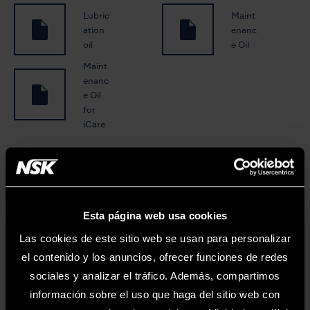
Lubric
Maint
ation
enanc
oil
e Oil
Maint
enanc
e Oil
for
iCare
Puede descargar folletos, informes y manuales
de funcionamiento en
Esta página web usa cookies
varios idiomas.
Las cookies de este sitio web se usan para personalizar
el contenido y los anuncios, ofrecer funciones de redes
NSK LIBRARY
sociales y analizar el tráfico. Además, compartimos
información sobre el uso que haga del sitio web con