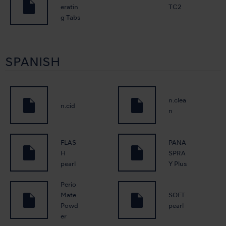
eratin
TC2
g Tabs
SPANISH
n.clea
n.cid
n
FLAS
PANA
H
SPRA
pearl
Y Plus
Perio
Mate
SOFT
Powd
pearl
er