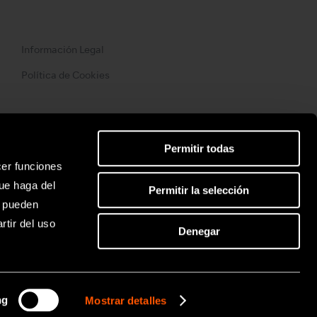
Información Legal
Política de Cookies
Permitir todas
cer funciones
ue haga del
Permitir la selección
s pueden
tir del uso
Denegar
ng
Mostrar detalles
 NSK / Nakanishi inc. All rights reserved.