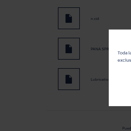
n.cid
PANA SPRAY Plus
Toda l
exclus
Lubrication oil
Pued