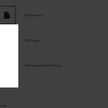
FLASH pearl
SOFT pearl
Maintenance Oil for iCare
omas.