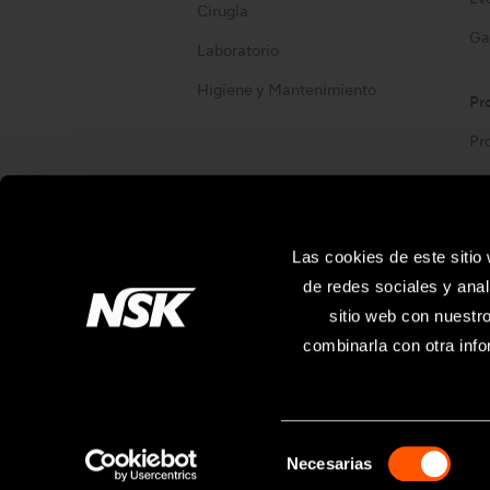
Cirugía
Ga
Laboratorio
Higiene y Mantenimiento
Pr
Pr
Site Map
Las cookies de este sitio
de redes sociales y anal
sitio web con nuestr
combinarla con otra info
Las especificaciones están sujetas a modificac
Necesarias