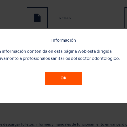
n.clean
Información
Perio Mate Powder
a información contenida en esta página web está dirigida
ivamente a profesionales sanitarios del sector odontológico.
Maintenance Oil
OK
e descargar folletos, informes y manuales
de funcionamiento en varios idi