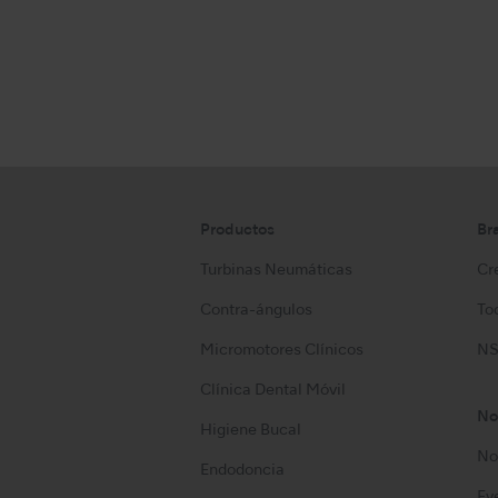
Productos
Br
Turbinas Neumáticas
Cre
Contra-ángulos
Too
Micromotores Clínicos
NS
Clínica Dental Móvil
No
Higiene Bucal
No
Endodoncia
Ev