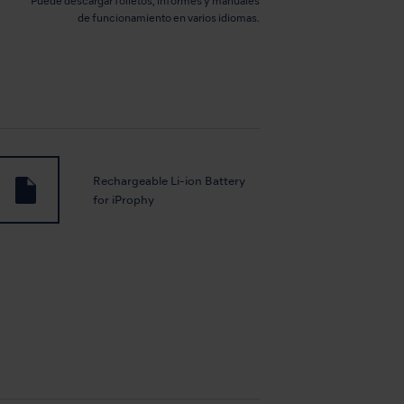
Puede descargar folletos, informes y manuales
de funcionamiento en varios idiomas.
Rechargeable Li-ion Battery
for iProphy