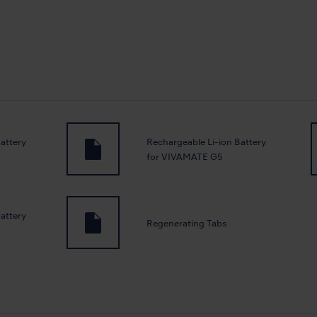
attery
Rechargeable Li-ion Battery
for VIVAMATE G5
attery
Regenerating Tabs