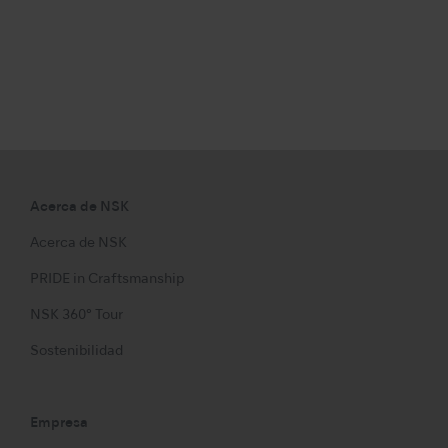
Acerca de NSK
Acerca de NSK
PRIDE in Craftsmanship
NSK 360° Tour
Sostenibilidad
Empresa