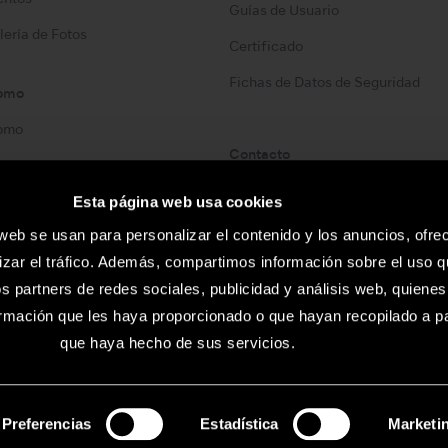
Guías de Usuario
lería de Fotos
Certificado
Fichas de Datos de Seguridad
omo
omo
Contacto
Lista de Contactos
Esta página web usa cookies
 web se usan para personalizar el contenido y los anuncios, ofre
izar el tráfico. Además, compartimos información sobre el uso q
os partners de redes sociales, publicidad y análisis web, quiene
rmación que les haya proporcionado o que hayan recopilado a par
que haya hecho de sus servicios.
iones sin previo aviso.
Selección
Preferencias
Estadística
Marketi
©
de