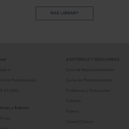
NSK LIBRARY
and
ASISTENCIA Y DESCARGAS
ate it
Guía de Reprocesamiento
ls for Professionals
Guías de Mantenimiento
K STUDIO
Problemas y Soluciones
Folletos
ticias y Eventos
Videos
ticias
Casos Clínicos
entos