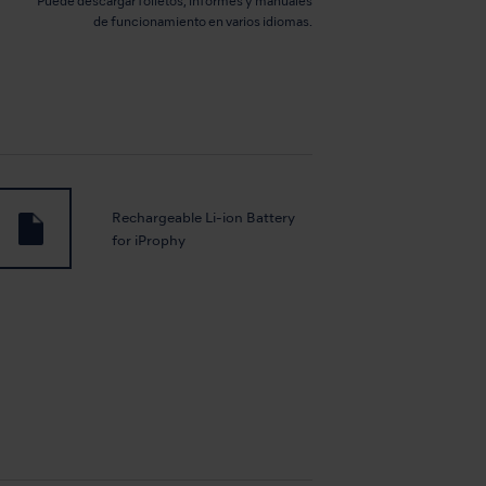
Puede descargar folletos, informes y manuales
de funcionamiento en varios idiomas.
Rechargeable Li-ion Battery
for iProphy