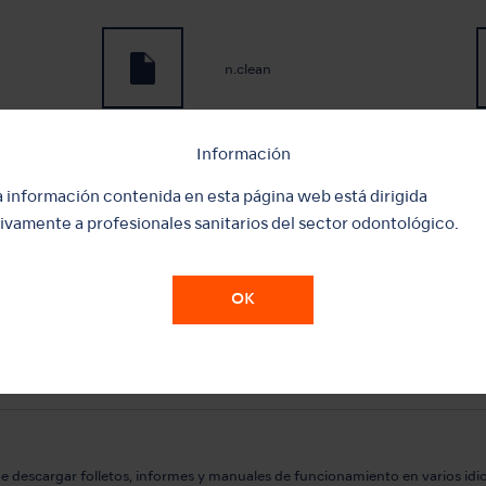
n.clean
Información
Perio Mate Powder
a información contenida en esta página web está dirigida
ivamente a profesionales sanitarios del sector odontológico.
Maintenance Oil
OK
e descargar folletos, informes y manuales
de funcionamiento en varios idi