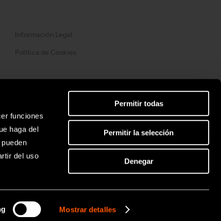
Información Legal
Política de Cookies
Permitir todas
cer funciones
ue haga del
Permitir la selección
s pueden
tir del uso
Denegar
ng
Mostrar detalles
 NSK / Nakanishi inc. All rights reserved.