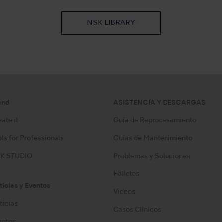
NSK LIBRARY
and
ASISTENCIA Y DESCARGAS
ate it
Guía de Reprocesamiento
ls for Professionals
Guías de Mantenimiento
K STUDIO
Problemas y Soluciones
Folletos
ticias y Eventos
Videos
ticias
Casos Clínicos
entos