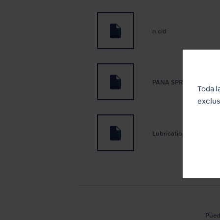
n.cid
PANA SPRAY Plus
Toda l
exclus
Lubrication oil
Pued