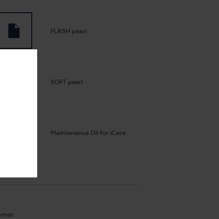
FLASH pearl
SOFT pearl
Maintenance Oil for iCare
omas.