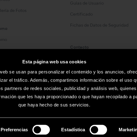
Guías de Usuario
lería de Fotos
Certificado
Fichas de Datos de Seguridad
omo
omo
Contacto
Lista de Contactos
Esta página web usa cookies
 web se usan para personalizar el contenido y los anuncios, ofre
izar el tráfico. Además, compartimos información sobre el uso q
os partners de redes sociales, publicidad y análisis web, quiene
rmación que les haya proporcionado o que hayan recopilado a par
que haya hecho de sus servicios.
iones sin previo aviso.
Selección
Preferencias
Estadística
Marketi
©
de