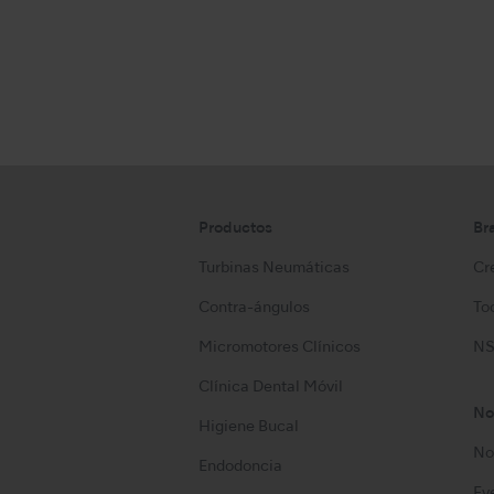
Productos
Br
Turbinas Neumáticas
Cre
Contra-ángulos
Too
Micromotores Clínicos
NS
Clínica Dental Móvil
No
Higiene Bucal
No
Endodoncia
Ev