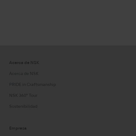
Acerca de NSK
Acerca de NSK
PRIDE in Craftsmanship
NSK 360° Tour
Sostenibilidad
Empresa