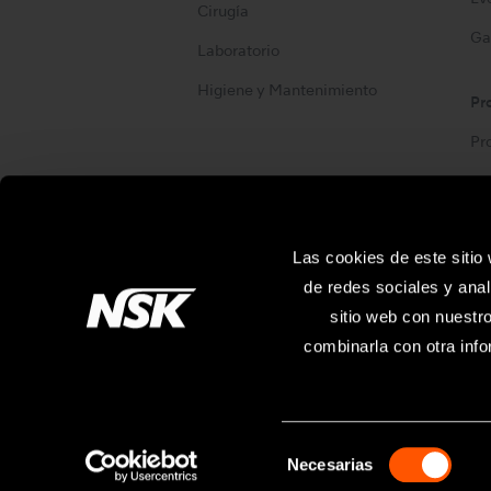
Cirugía
Ga
Laboratorio
Higiene y Mantenimiento
Pr
Pr
Site Map
Las cookies de este sitio
de redes sociales y anal
sitio web con nuestr
combinarla con otra info
Las especificaciones están sujetas a modificac
Necesarias