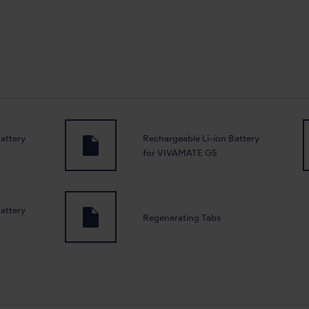
attery
Rechargeable Li-ion Battery
for VIVAMATE G5
attery
Regenerating Tabs