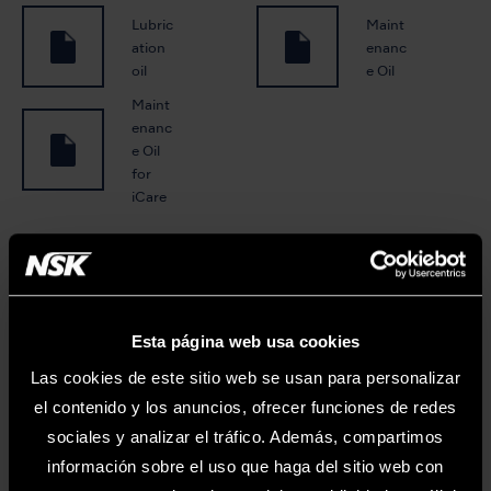
Lubric
Maint
ation
enanc
oil
e Oil
Maint
enanc
e Oil
for
iCare
Puede descargar folletos, informes y manuales
de funcionamiento en
Esta página web usa cookies
varios idiomas.
Las cookies de este sitio web se usan para personalizar
el contenido y los anuncios, ofrecer funciones de redes
NSK LIBRARY
sociales y analizar el tráfico. Además, compartimos
información sobre el uso que haga del sitio web con