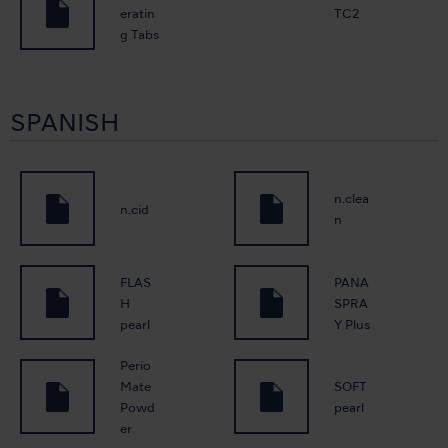
eratin
TC2
g Tabs
SPANISH
n.clea
n.cid
n
FLAS
PANA
H
SPRA
pearl
Y Plus
Perio
Mate
SOFT
Powd
pearl
er