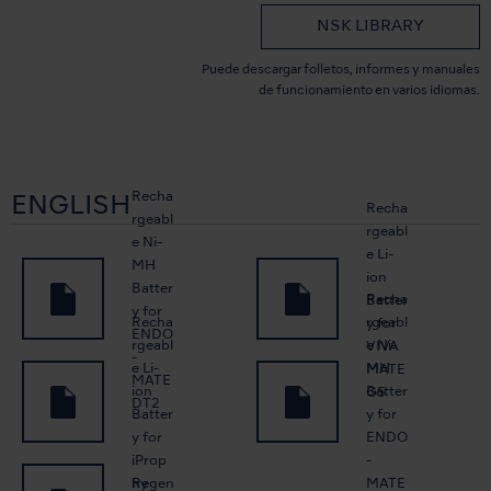
NSK LIBRARY
Puede descargar folletos, informes y manuales
de funcionamiento en varios idiomas.
Recha
ENGLISH
Recha
rgeabl
rgeabl
e Ni-
e Li-
MH
ion
Batter
Recha
Batter
y for
Recha
rgeabl
y for
ENDO
rgeabl
e Ni-
VIVA
-
e Li-
MH
MATE
MATE
ion
Batter
G5
DT2
Batter
y for
y for
ENDO
iProp
-
Regen
hy
MATE