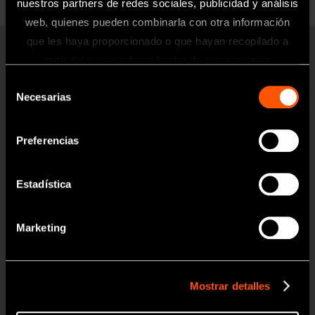
nuestros partners de redes sociales, publicidad y análisis
web, quienes pueden combinarla con otra información
que les haya proporcionado o que hayan recopilado a
Información
partir del uso que haya hecho de sus servicios.
Productos
Selección
Toda la información contenida en esta
Turbinas Neumáticas
Necesarias
de
página web está dirigida exclusivamente
Contra-ángulos
a profesionales sanitarios del sector
consentimiento
odontológico.
Preferencias
Micromotores Clínicos
Clínica Dental Móvil
Estadística
OK
Higiene Bucal
Endodoncia
Marketing
Cirugía
Laboratorio
Mostrar detalles
Higiene y Mantenimiento