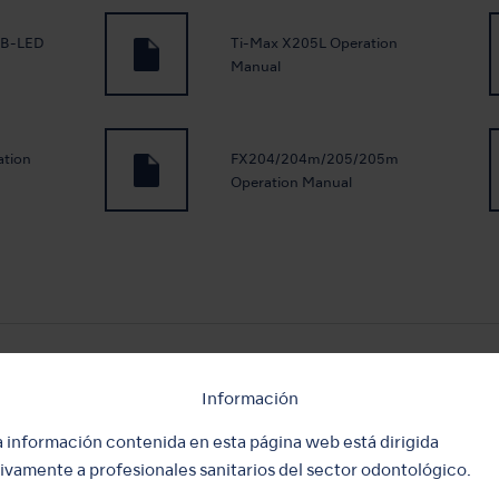
0B-LED
Ti-Max X205L Operation
Manual
tion
FX204/204m/205/205m
Operation Manual
ion
VIVA ace Basic set Operation
Información
Manual
a información contenida en esta página web está dirigida
ivamente a profesionales sanitarios del sector odontológico.