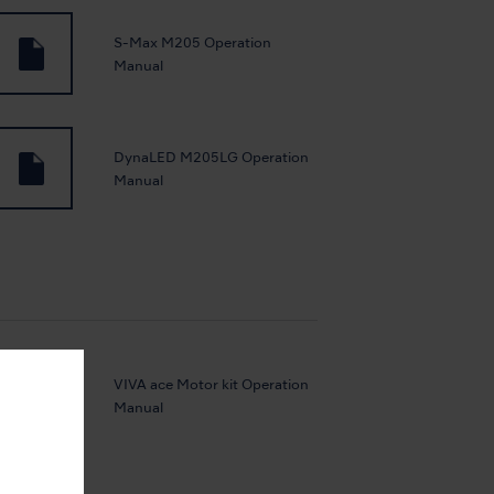
S-Max M205 Operation
Manual
DynaLED M205LG Operation
Manual
VIVA ace Motor kit Operation
Manual