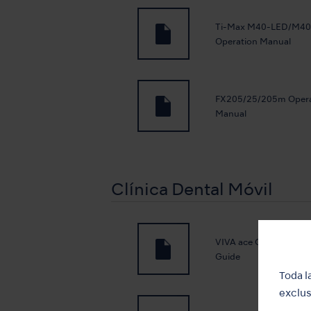
Ti-Max M40-LED/M4
Operation Manual
FX205/25/205m Opera
Manual
Clínica Dental Móvil
VIVA ace Quick Operat
Guide
Toda l
exclus