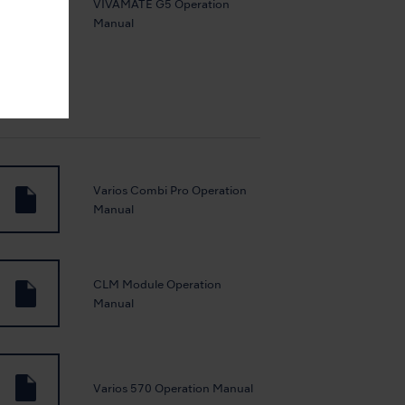
VIVAMATE G5 Operation
Manual
Varios Combi Pro Operation
Manual
CLM Module Operation
Manual
Varios 570 Operation Manual