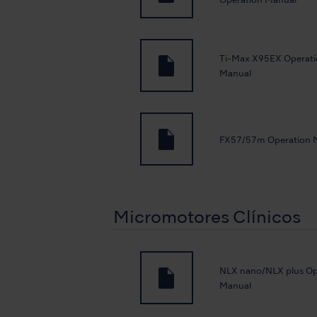
Operation Manual
Ti-Max X95EX Operat
Manual
FX57/57m Operation 
Micromotores Clínicos
NLX nano/NLX plus Op
Manual