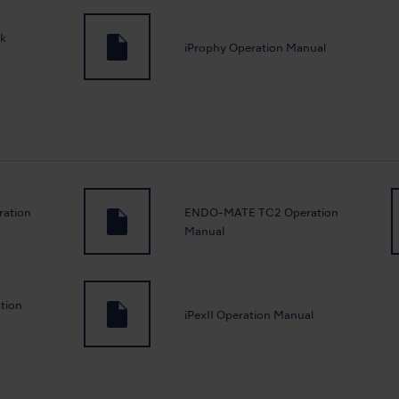
ck
iProphy Operation Manual
ation
ENDO-MATE TC2 Operation
Manual
tion
iPexII Operation Manual