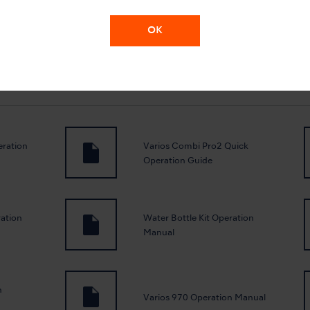
eration
isoE-lux Operation Manual
OK
eration
Varios Combi Pro2 Quick
Operation Guide
ation
Water Bottle Kit Operation
Manual
n
Varios 970 Operation Manual