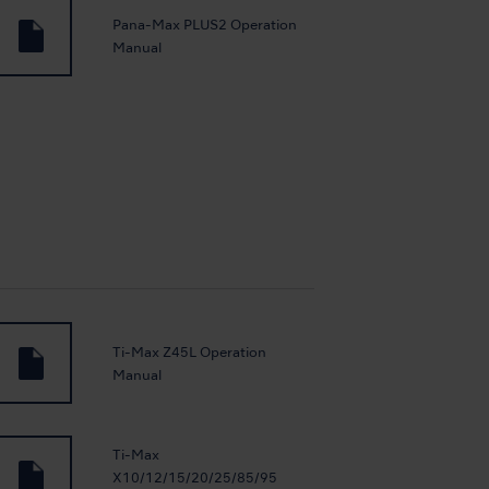
Pana-Max PLUS2 Operation
Manual
Ti-Max Z45L Operation
Manual
Ti-Max
X10/12/15/20/25/85/95