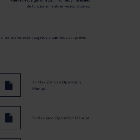
Puede descargar folletos, informes y manuales
de funcionamiento en varios idiomas.
s manuales están sujetos a cambios sin previo
Ti-Max Z micro Operation
Manual
S-Max pico Operation Manual