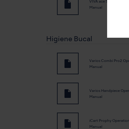
VIVA ace Scaler kit Op
Manual
Higiene Bucal
Varios Combi Pro2 Op
Manual
Varios Handpiece Oper
Manual
iCart Prophy Operatio
Manual