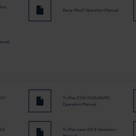
tion
Pana-Max2 Operation Manual
anual
/57
Ti-Max Z10/15/25/85/95
Operation Manual
5LS
Ti-Max nano 65LS Operation