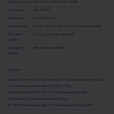
Fuente de poder
CA 120 V ó 230 V 50 / 60 Hz
Frecuencia
28-32 KHz
Salida máx.
11 W (Modo G)
Dimensiones
L 160 x An 270 x Al 190 mm (Incluye botella)
Peso de la
2,1 kg (Sin contra-ángulo)
unidad
Volumen de
400 mL (x 2 botellas)
botella
Incluye
Unidad de control
Pieza de mano
Cable de pieza de mano
3 Puntas de escarificación (G4, G8, G16)
Pedal de control (FC-70)
2 x Botellas de Irrigación
3 Llaves con Torquímetro para Puntas
AC cable fuente de poder
Cassette para esterilización