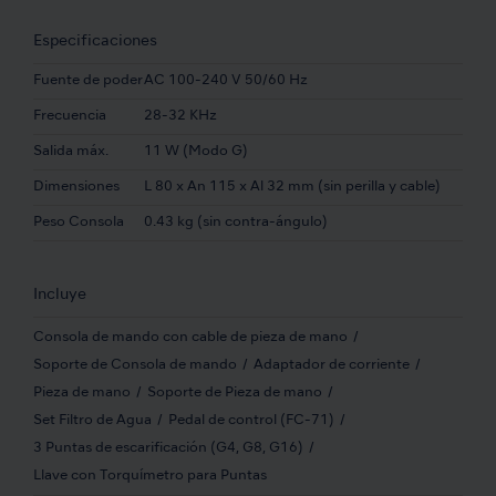
Especificaciones
Fuente de poder
AC 100-240 V 50/60 Hz
Frecuencia
28-32 KHz
Salida máx.
11 W (Modo G)
Dimensiones
L 80 x An 115 x Al 32 mm (sin perilla y cable)
Peso Consola
0.43 kg (sin contra-ángulo)
Incluye
Consola de mando con cable de pieza de mano
Soporte de Consola de mando
Adaptador de corriente
Pieza de mano
Soporte de Pieza de mano
Set Filtro de Agua
Pedal de control (FC-71)
3 Puntas de escarificación (G4, G8, G16)
Llave con Torquímetro para Puntas