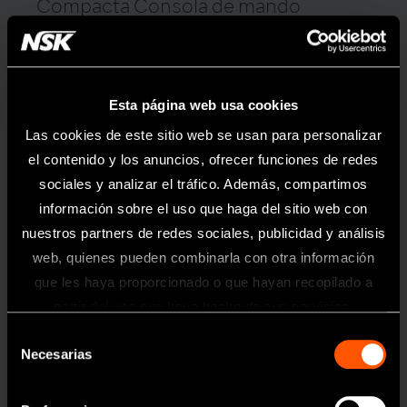
Compacta Consola de mando
Multipropósito
Varios 370 ha sido desarrollado especialmente para
ofrecer una consola de mando compacta y portátil, que
Esta página web usa cookies
permite una fácil instalación en cualquier unidad dental.
Es fácil de usar y adecuado para una gran variedad de
Las cookies de este sitio web se usan para personalizar
procedimientos clínicos.
el contenido y los anuncios, ofrecer funciones de redes
sociales y analizar el tráfico. Además, compartimos
información sobre el uso que haga del sitio web con
nuestros partners de redes sociales, publicidad y análisis
web, quienes pueden combinarla con otra información
que les haya proporcionado o que hayan recopilado a
Información
partir del uso que haya hecho de sus servicios.
Selección
Toda la información contenida en esta
Necesarias
de
página web está dirigida exclusivamente
a profesionales sanitarios del sector
consentimiento