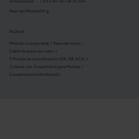
Dimensiones
L 63 x An 54 x Al 26 mm
Peso del Módulo
59 g
Incluye
Módulo incorporable
Pieza de mano
Cable de pieza de mano
3 Puntas de escarificación (G4, G8, G16)
3 Llaves con Torquímetro para Puntas
Cassette para esterilización