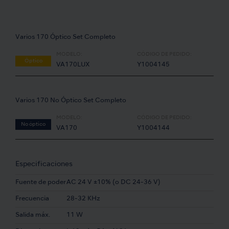
Varios 170 Óptico Set Completo
MODELO:
CÓDIGO DE PEDIDO:
Óptico
VA170LUX
Y1004145
Varios 170 No Óptico Set Completo
MODELO:
CÓDIGO DE PEDIDO:
No óptico
VA170
Y1004144
Especificaciones
Fuente de poder
AC 24 V ±10% (o DC 24-36 V)
Frecuencia
28-32 KHz
Salida máx.
11 W